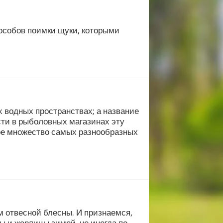
особов поимки щуки, которыми
 водных пространствах; а название
ести в рыболовных магазинах эту
икое множество самых разнообразных
м отвесной блесны. И признаемся,