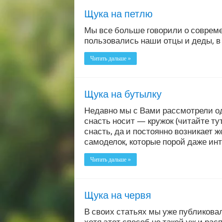
Щука на петлю
Мы все больше говорили о совреме
пользовались наши отцы и деды, в
Читать дальше »
Щука на бутылку
Недавно мы с Вами рассмотрели од
снасть носит — кружок (читайте ту
снасть, да и постоянно возникает 
самоделок, которые порой даже ин
Читать дальше »
Щука на червя
В своих статьях мы уже публикова