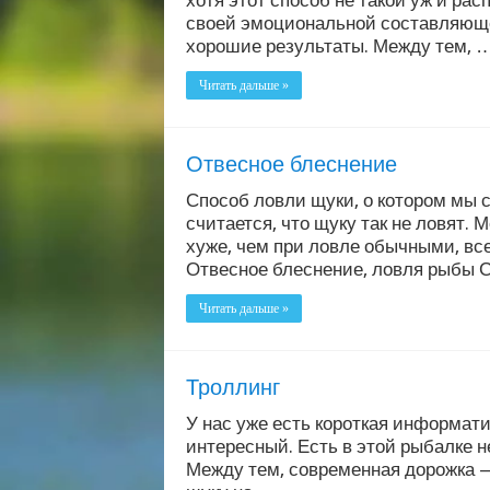
хотя этот способ не такой уж и рас
своей эмоциональной составляющей 
хорошие результаты. Между тем, 
Читать дальше »
Отвесное блеснение
Способ ловли щуки, о котором мы с
считается, что щуку так не ловят. 
хуже, чем при ловле обычными, вс
Отвесное блеснение, ловля рыбы 
Читать дальше »
Троллинг
У нас уже есть короткая информати
интересный. Есть в этой рыбалке не
Между тем, современная дорожка —