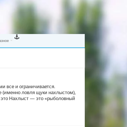
азное
ми все и ограничивается.
е (именно ловля щуки нахлыстом),
, это Нахлыст — это «рыболовный