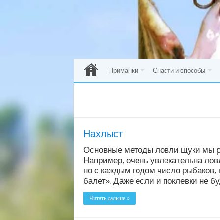
Приманки
Снасти и способы
Нахлыст
Основные методы ловли щуки мы ра
Например, очень увлекательна ловл
но с каждым годом число рыбаков,
балет». Даже если и поклевки не бу
Читать дальше »