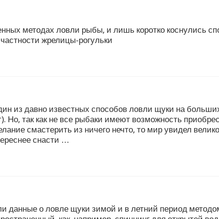
нных методах ловли рыбы, и лишь коротко коснулись сп
 частности жрелицы-рогульки
ин из давно известных способов ловли щуки на больших
т). Но, так как не все рыбаки имеют возможность приобр
желание смастерить из ничего нечто, то мир увидел вел
тереснее снасти …
ли данные о ловле щуки зимой и в летний период методо