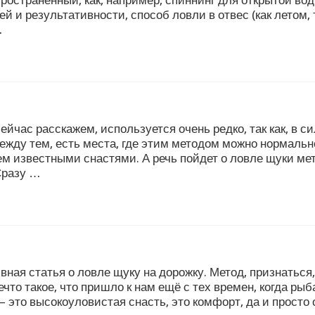
пространенный, как, например, спиннинг для открытой во
и результативности, способ ловли в отвес (как летом, т
…
ейчас расскажем, используется очень редко, так как, в с
Между тем, есть места, где этим методом можно нормально
ем известными снастями. А речь пойдет о ловле щуки ме
Сразу …
вная статья о ловле щуку на дорожку. Метод, признатьс
что такое, что пришло к нам ещё с тех времен, когда рыб
 это высокоуловистая снасть, это комфорт, да и просто