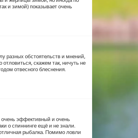
ды и жерлицы зимой, но иногда по
ак и зимой) показывает очень
илу разных обстоятельств и мнений,
 отловиться, скажем так, ничуть не
тодом отвесного блеснения.
я, очень эффективный и очень
аки о спиннинге ещё и не знали.
 отличная рыбалка. Помимо ловли