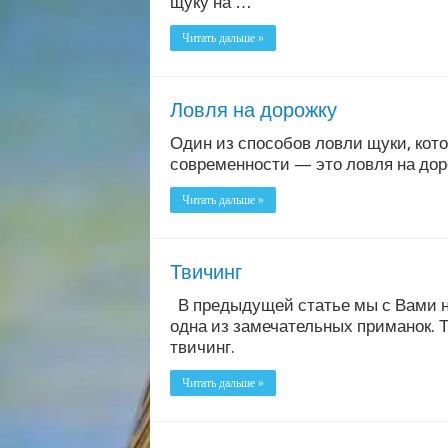
щуку на …
Читать дальше »
Ловля на дорожку
Один из способов ловли щуки, кот
современности — это ловля на дор
Читать дальше »
Твичинг
В предыдущей статье мы с Вами нем
одна из замечательных приманок. Те
твичинг.
Читать дальше »