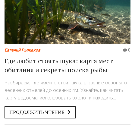
Евгений Рыжаков
0
Где любит стоять щука: карта мест
обитания и секреты поиска рыбы
Разбираем, где именно стоит щука в разные сезоны: от
весенних отмелей до осенних ям. Узнайте, как читать
карту водоема, использовать эхолот и находить
укрытия хищника.
ПРОДОЛЖИТЬ ЧТЕНИЕ