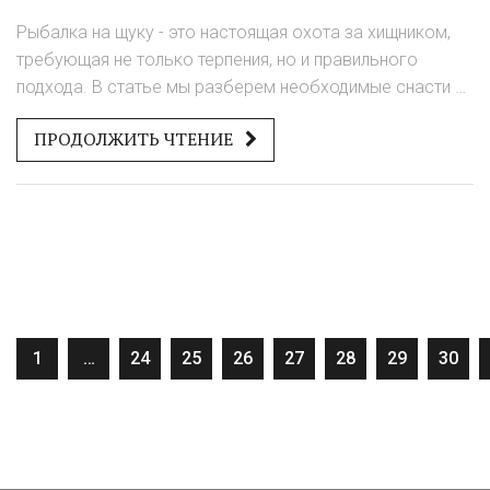
Рыбалка на щуку - это настоящая охота за хищником,
требующая не только терпения, но и правильного
подхода. В статье мы разберем необходимые снасти и
приманки, а также поделимся советами о выборе
ПРОДОЛЖИТЬ ЧТЕНИЕ
места и времени для ловли. Вы узнаете, почему щука
особенно активна осенью и как выбрать оптимальные
условия для успешной рыбалки. Также вас ждут
интересные факты о повадках щуки и советы от
опытных рыболовов.
1
…
24
25
26
27
28
29
30