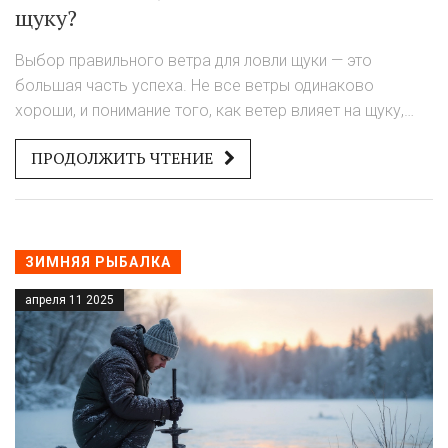
щуку?
Выбор правильного ветра для ловли щуки — это
большая часть успеха. Не все ветры одинаково
хороши, и понимание того, как ветер влияет на щуку,
поможет лучше подготовиться. Читатель узнает, какой
ПРОДОЛЖИТЬ ЧТЕНИЕ
ветер способствует активному клеву, и как изменения
направления и силы ветра могут повлиять на рыбный
сезон. Узнайте практичные советы и интересные факты,
которые сделают вашу рыбалку более продуктивной.
ЗИМНЯЯ РЫБАЛКА
апреля 11 2025