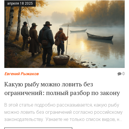
апреля 18 2025
честная информация.
Евгений Рыжаков
0
Какую рыбу можно ловить без
ограничений: полный разбор по закону
В этой статье подробно рассказывается, какую рыбу
можно ловить без ограничений согласно российскому
законодательству. Узнаете не только список видов, но
и важные нюансы по регионам и временам года.