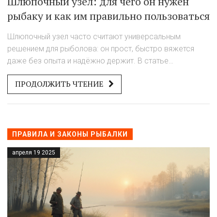
Шлюпочный узел: для чего он нужен
рыбаку и как им правильно пользоваться
Шлюпочный узел часто считают универсальным
решением для рыболова: он прост, быстро вяжется
даже без опыта и надёжно держит. В статье
разберёмся, зачем он реально нужен, где его
ПРОДОЛЖИТЬ ЧТЕНИЕ
правильно применять, а где лучше выбрать другой
вариант. Приведём примеры, когда шлюпочный
выручает, и объясним, на что обратить внимание при
его использовании. Простым языком — без лишней
теории и сложных терминов. В конце вы узнаете
ПРАВИЛА И ЗАКОНЫ РЫБАЛКИ
несколько хитростей для уверенного применения этого
апреля 19 2025
узла на рыбалке.