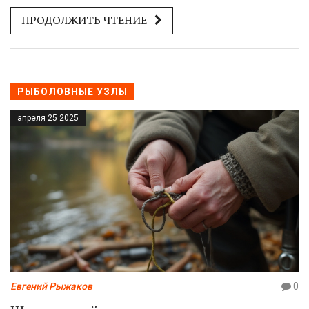
только испытание на выносливость, но и шанс поймать
ПРОДОЛЖИТЬ ЧТЕНИЕ
трофей. Расскажем, что работает в холодное время
года и как не прогадать с экипировкой. Выдаю только
честные нюансы, проверенные своим опытом и
наблюдениями на льду.
РЫБОЛОВНЫЕ УЗЛЫ
апреля 25 2025
Евгений Рыжаков
0