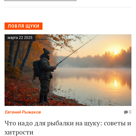
советы, которые могут пригодиться рыболовам и
любителям природы. Также расскажем о влиянии
разнообразия видов на сохранение экосистемы.
ЛОВЛЯ ЩУКИ
марта 22 2025
Евгений Рыжаков
0
Что надо для рыбалки на щуку: советы и
хитрости