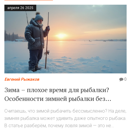
удочку держали только в детстве.
апреля 26 2025
Евгений Рыжаков
0
Зима – плохое время для рыбалки?
Особенности зимней рыбалки без
иллюзий
Считаешь, что зимой рыбачить бессмысленно? На деле,
зимняя рыбалка может удивить даже опытного рыбака.
В статье разберём, почему ловля зимой — это не