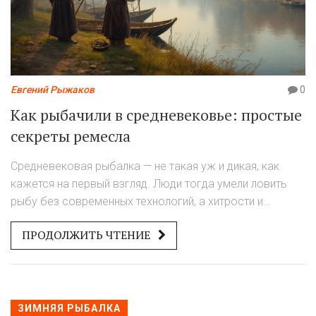
Евгений Рыжаков
0
Как рыбачили в средневековье: простые
секреты ремесла
Средневековая рыбалка — не такая уж и дикая, как
кажется на первый взгляд. Люди тогда умели ловить
рыбу без современных технологий, а хитрости и
подходы иногда удивляют даже сейчас. В статье
ПРОДОЛЖИТЬ ЧТЕНИЕ
разберём, какие снасти и приманки были популярны, как
выбирали место и время для рыбалки, и почему
рыбалка была важной частью жизни. Поговорим о
ловких приёмах и неожиданных находках прошлых
столетий. Всё просто, честно и по делу — даже если
ЗИМНЯЯ РЫБАЛКА