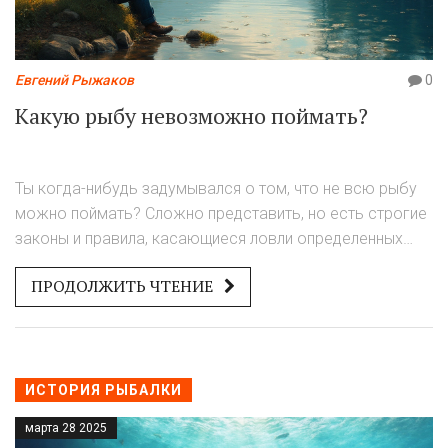
Евгений Рыжаков
0
Какую рыбу невозможно поймать?
Ты когда-нибудь задумывался о том, что не всю рыбу
можно поймать? Сложно представить, но есть строгие
законы и правила, касающиеся ловли определенных
видов рыб. В этой статье мы обсудим, какие рыбы
ПРОДОЛЖИТЬ ЧТЕНИЕ
находятся под охраной, почему их нельзя ловить и что
грозит нарушителям. Если ты увлекаешься рыбалкой
или просто интересуешься природой, эта информация
точно пригодится!
ИСТОРИЯ РЫБАЛКИ
марта 28 2025