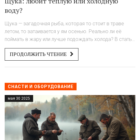
Щука: любит тёплую или холодную
воду?
Щука — загадочная рыба, которая то стоит в траве
летом, то затаивается у ям осенью. Реально ли её
поймать в жару или лучше подождать холода? В статье
рассказываю, при какой температуре щука активнее,
ПРОДОЛЖИТЬ ЧТЕНИЕ
где её тогда искать и чем приманивать. Поделюсь
практическими советами по ловле в разные сезоны и
интересными фактами о её поведении. Будет полезно и
новичкам, и опытным рыболовам.
СНАСТИ И ОБОРУДОВАНИЕ
мая 30 2025