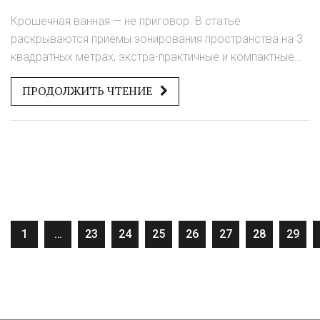
расстановки мебели
Крошечная ванная — не приговор. В статье
раскрываются приёмы зонирования пространства на 3
квадратных метрах, экстра-практичные и компактные
мебельные решения, а также советы по выбору
ПРОДОЛЖИТЬ ЧТЕНИЕ
сантехники и хранению вещей. Узнайте, как визуально
увеличить даже самый маленький санузел и сделать
его действительно удобным. Рассматриваются
конкретные ошибки, примеры использования света и
цвета, идеи для хранения и современные креативные
решения. Всё объяснено на простых примерах и с
учётом российских реалий.
1
…
23
24
25
26
27
28
29