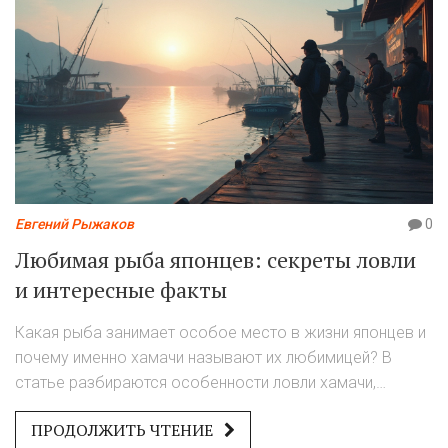
Евгений Рыжаков
0
Любимая рыба японцев: секреты ловли
и интересные факты
Какая рыба занимает особое место в жизни японцев и
почему именно хамачи называют их любимицей? В
статье разбираются особенности ловли хамачи,
интересные факты о её роли в японской культуре и
ПРОДОЛЖИТЬ ЧТЕНИЕ
быту, а также полезные советы для рыболовов. Вы