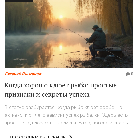
Евгений Рыжаков
0
Когда хорошо клюет рыба: простые
признаки и секреты успеха
В статье разбирается, когда рыба клюет особенно
активно, и от чего зависит успех рыбалки. Здесь есть
простые подсказки по времени суток, погоде и снастям.
В тексте вы найдете советы, как подстроиться под
ПРОДОЛЖИТЬ ЧТЕНИЕ