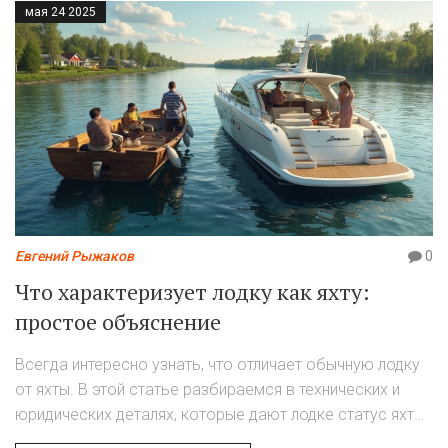
мая 24 2025
Евгений Рыжаков
0
Что характеризует лодку как яхту:
простое объяснение
Всегда интересно узнать, что отличает обычную лодку
от яхты. В этой статье разбираемся в технических и
юридических деталях, которые дают лодке статус яхты.
Расскажем про основные критерии, дадим реальные