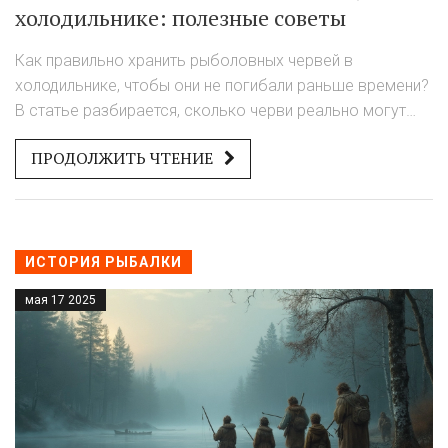
холодильнике: полезные советы
Как правильно хранить рыболовных червей в
холодильнике, чтобы они не погибали раньше времени?
В статье разбирается, сколько черви реально могут
прожить в холодильнике, какие условия им нужны, и что
ПРОДОЛЖИТЬ ЧТЕНИЕ
делают опытные рыбаки для максимального срока
годности. Изучай простые советы, которые помогут
сохранить активность наживки. Не надо постоянно
покупать новую банку, когда можно грамотно
заботиться о старой.
ИСТОРИЯ РЫБАЛКИ
мая 17 2025