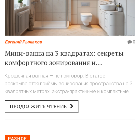
Евгений Рыжаков
0
Мини-ванна на 3 квадратах: секреты
комфортного зонирования и
расстановки мебели
Крошечная ванная — не приговор. В статье
раскрываются приёмы зонирования пространства на 3
квадратных метрах, экстра-практичные и компактные
мебельные решения, а также советы по выбору
ПРОДОЛЖИТЬ ЧТЕНИЕ
сантехники и хранению вещей. Узнайте, как визуально
увеличить даже самый маленький санузел и сделать
его действительно удобным. Рассматриваются
конкретные ошибки, примеры использования света и
цвета, идеи для хранения и современные креативные
РАЗНОЕ