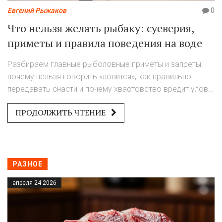
Евгений Рыжаков
0
Что нельзя желать рыбаку: суеверия,
приметы и правила поведения на воде
Разбираем главные рыболовные приметы и запреты:
почему нельзя говорить «ловится», как правильно
передавать снасти и почему хвастовство вредит улову.
Практические советы для удачной рыбалки.
ПРОДОЛЖИТЬ ЧТЕНИЕ
РАЗНОЕ
апреля 24 2026