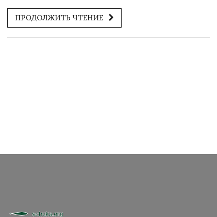
эффективность. Однако, несмотря на преимущества,
ПРОДОЛЖИТЬ ЧТЕНИЕ
существуют риски, связанные с конфиденциальностью
данных и возможностью недостаточной
персонализации. Применение ИИ в маркетинге требует
взвешенного подхода, чтобы не потерять человеческий
элемент и сохранить доверие клиентов. Важно
понимать, как грамотно интегрировать технологии,
чтобы получать максимальную отдачу при минимальных
рисках.