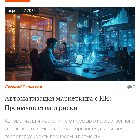
решения. Всё объяснено на простых примерах и с
апреля 22 2024
учётом российских реалий.
Евгений Рыжаков
0
Автоматизация маркетинга с ИИ:
Преимущества и риски
Автоматизация маркетинга с помощью искусственного
интеллекта открывает новые горизонты для бизнеса,
позволяя ускорить процессы и повысить