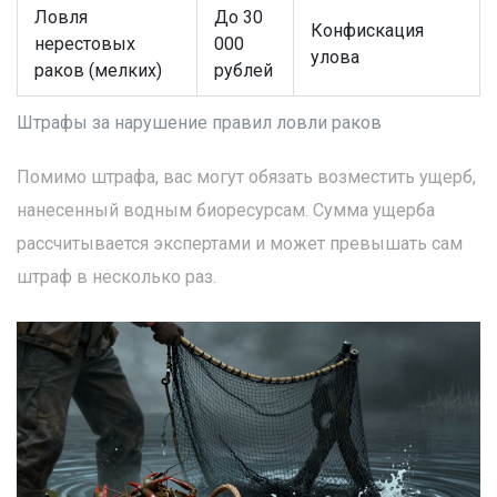
Ловля
До 30
Конфискация
нерестовых
000
улова
раков (мелких)
рублей
Штрафы за нарушение правил ловли раков
Помимо штрафа, вас могут обязать возместить ущерб,
нанесенный водным биоресурсам. Сумма ущерба
рассчитывается экспертами и может превышать сам
штраф в несколько раз.