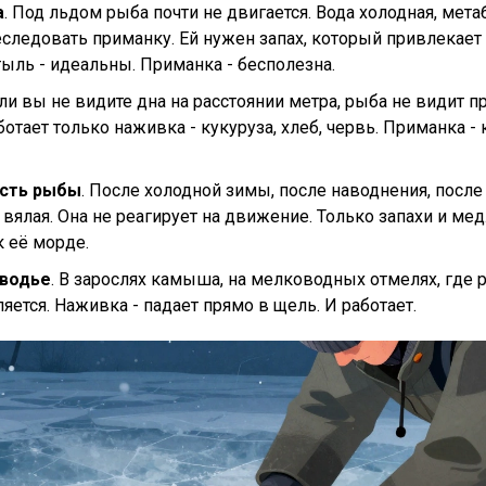
а
. Под льдом рыба почти не двигается. Вода холодная, мет
еследовать приманку. Ей нужен запах, который привлекает
ль - идеальны. Приманка - бесполезна.
сли вы не видите дна на расстоянии метра, рыба не видит п
аботает только наживка - кукуруза, хлеб, червь. Приманка -
ость рыбы
. После холодной зимы, после наводнения, после
 вялая. Она не реагирует на движение. Только запахи и ме
 её морде.
оводье
. В зарослях камыша, на мелководных отмелях, где р
яется. Наживка - падает прямо в щель. И работает.