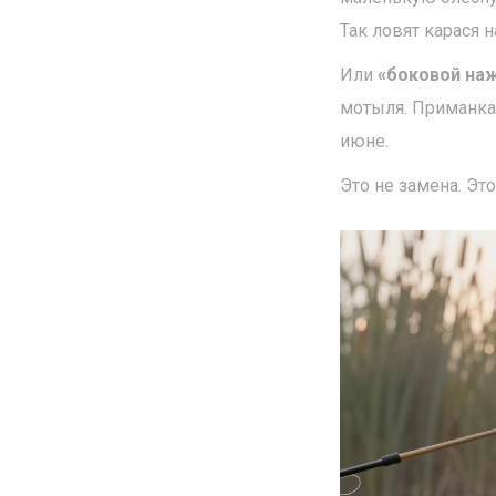
Так ловят карася н
Или
«боковой на
мотыля. Приманка 
июне.
Это не замена. Эт