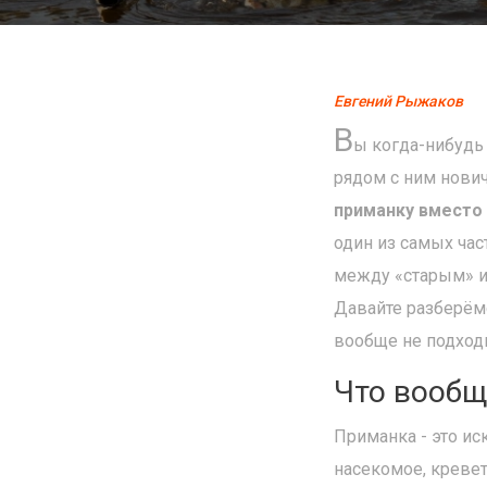
Евгений Рыжаков
В
ы когда-нибудь
рядом с ним нович
приманку вместо
один из самых час
между «старым» и 
Давайте разберёмс
вообще не подходи
Что вообщ
Приманка - это ис
насекомое, креветк