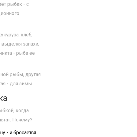
ёт рыбак - с
ционного
укуруза, хлеб,
, выделяя запахи,
инкта - рыба её
вной рыбы, другая
гая - для зимы.
ка
ыбкой, когда
льтат. Почему?
у - и бросается.