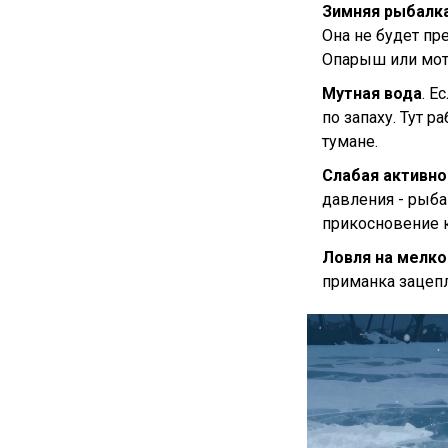
Зимняя рыбалк
Она не будет пр
Опарыш или моты
Мутная вода
. Е
по запаху. Тут р
тумане.
Слабая активн
давления - рыба
прикосновение к
Ловля на мелк
приманка зацепл