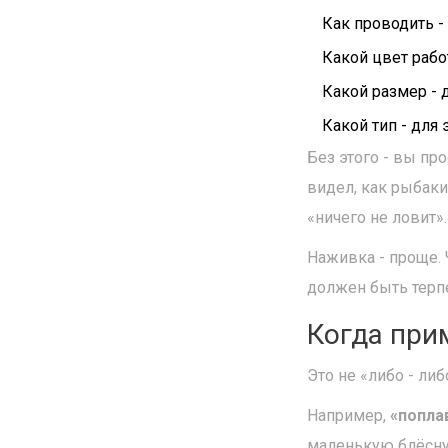
Как проводить -
Какой цвет рабо
Какой размер - 
Какой тип - для 
Без этого - вы пр
видел, как рыбаки
«ничего не ловит».
Наживка - проще. 
должен быть тер
Когда при
Это не «либо - либ
Например,
«попла
маленькую блёсну.