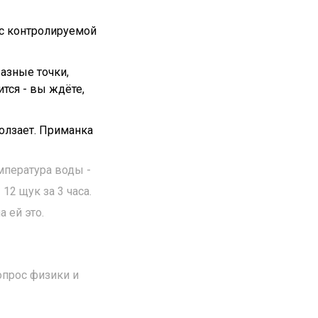
- с контролируемой
азные точки,
ится - вы ждёте,
ползает. Приманка
мпература воды -
12 щук за 3 часа.
 ей это.
вопрос физики и