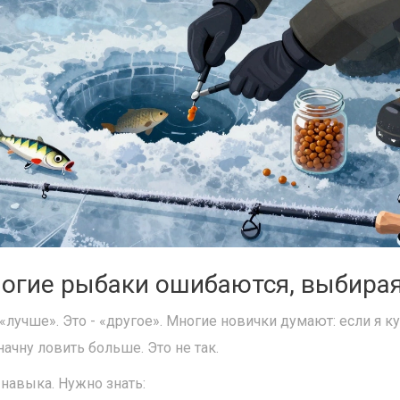
огие рыбаки ошибаются, выбира
 «лучше». Это - «другое». Многие новички думают: если я 
начну ловить больше. Это не так.
навыка. Нужно знать: