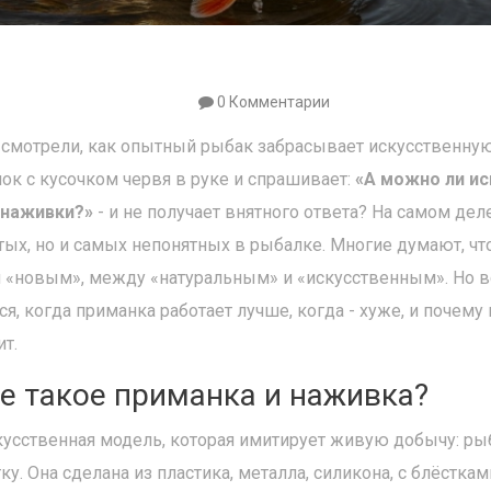
0 Комментарии
 смотрели, как опытный рыбак забрасывает искусственную
ок с кусочком червя в руке и спрашивает:
«А можно ли и
 наживки?»
- и не получает внятного ответа? На самом деле
тых, но и самых непонятных в рыбалке. Многие думают, чт
«новым», между «натуральным» и «искусственным». Но всё
я, когда приманка работает лучше, когда - хуже, и почему 
т.
е такое приманка и наживка?
кусственная модель, которая имитирует живую добычу: рыб
у. Она сделана из пластика, металла, силикона, с блёсткам