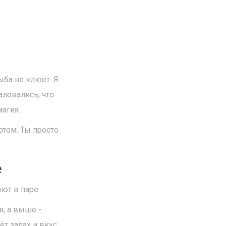
ыба не клюёт. Я
аловались, что
магия.
ртом. Ты просто
е
ают в паре.
я, а выше -
т запах и вкус.