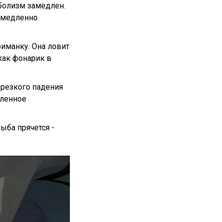
аболизм замедлен.
 медленно.
риманку. Она ловит
 как фонарик в
 резкого падения
дленное
ыба прячется -