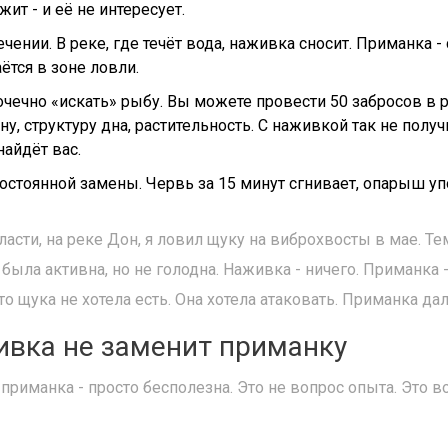
ит - и её не интересует.
ечении. В реке, где течёт вода, наживка сносит. Приманка 
ётся в зоне ловли.
очечно «искать» рыбу. Вы можете провести 50 забросов в р
у, структуру дна, растительность. С наживкой так не получ
найдёт вас.
постоянной замены. Червь за 15 минут сгнивает, опарыш у
асти, на реке Дон, я ловил щуку на виброхвосты в мае. Те
была активна, но не голодна. Наживка - ничего. Приманка - 
о щука не хотела есть. Она хотела атаковать. Приманка дала
ивка не заменит приманку
е приманка - просто бесполезна. Это не вопрос опыта. Это 