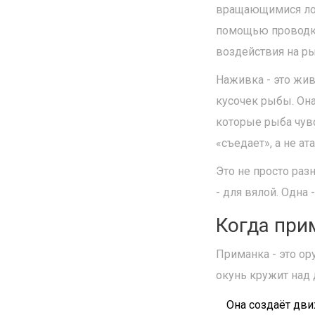
вращающимися лопа
помощью проводки,
воздействия на ры
Наживка - это жив
кусочек рыбы. Она
которые рыба чувс
«съедает», а не ата
Это не просто раз
- для вялой. Одна 
Когда при
Приманка - это ор
окунь кружит над 
Она создаёт дви