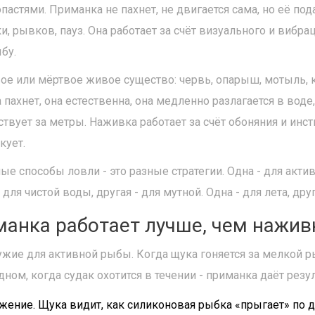
стями. Приманка не пахнет, не двигается сама, но её пода
 рывков, пауз. Она работает за счёт визуального и вибра
бу.
ое или мёртвое живое существо: червь, опарыш, мотыль, к
 пахнет, она естественна, она медленно разлагается в воде
твует за метры. Наживка работает за счёт обоняния и инст
кует.
ные способы ловли - это разные стратегии. Одна - для акти
- для чистой воды, другая - для мутной. Одна - для лета, дру
манка работает лучше, чем нажив
ужие для активной рыбы. Когда щука гоняется за мелкой р
дном, когда судак охотится в течении - приманка даёт резу
жение. Щука видит, как силиконовая рыбка «прыгает» по дн