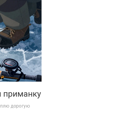
я приманку
куплю дорогую