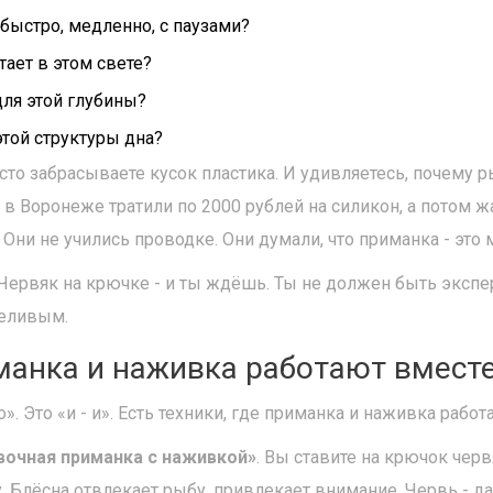
 быстро, медленно, с паузами?
тает в этом свете?
для этой глубины?
этой структуры дна?
осто забрасываете кусок пластика. И удивляетесь, почему р
 в Воронеже тратили по 2000 рублей на силикон, а потом ж
 Они не учились проводке. Они думали, что приманка - это 
Червяк на крючке - и ты ждёшь. Ты не должен быть экспе
пеливым.
манка и наживка работают вмест
о». Это «и - и». Есть техники, где приманка и наживка работ
вочная приманка с наживкой»
. Вы ставите на крючок черв
 Блёсна отвлекает рыбу, привлекает внимание. Червь - даё