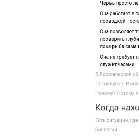
Червь просто леж
Она работает в т
проводкой - оста
Она позволяет т
проверить глубин
пока рыба сама 
Она не требует 
служит часами.
В Воронежской обл
14 градусов. Рыба 
Почему? Потому чт
Когда наж
Есть ситуации, гд
биологии.