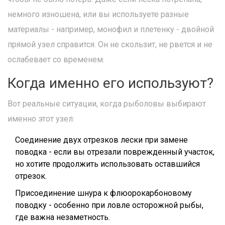
немного изношена, или вы используете разные
материалы - например, монофил и плетенку - двойной
прямой узел справится. Он не скользит, не рвется и не
ослабевает со временем.
Когда именно его используют?
Вот реальные ситуации, когда рыболовы выбирают
именно этот узел:
Соединение двух отрезков лески при замене
поводка - если вы отрезали поврежденный участок,
но хотите продолжить использовать оставшийся
отрезок.
Присоединение шнура к флюорокарбоновому
поводку - особенно при ловле осторожной рыбы,
где важна незаметность.