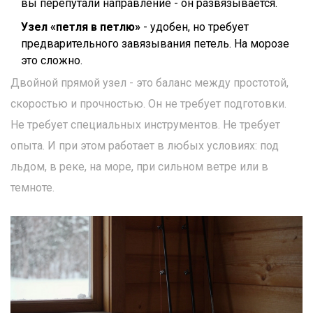
вы перепутали направление - он развязывается.
Узел «петля в петлю»
- удобен, но требует
предварительного завязывания петель. На морозе
это сложно.
Двойной прямой узел - это баланс между простотой,
скоростью и прочностью. Он не требует подготовки.
Не требует специальных инструментов. Не требует
опыта. И при этом работает в любых условиях: под
льдом, в реке, на море, при сильном ветре или в
темноте.