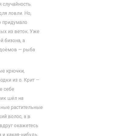
 случайность.
ля ловли. Но,
ро придумало
ых из веток. Уже
й бизона, а
одоёмов — рыба
ые крючки,
одки из о. Крит —
е себе
ник шёл на
ёные растительные
ий волос, а в
 вдруг окажетесь
а и какая-нибудь