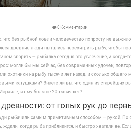
0 Комментарии
, что без рыбной ловли человечество попросту не выжило
олеса древние люди пытались перехитрить рыбу, чтобы пр
танем спорить — рыбалка сегодня это увлечение, а когда-т
прос: могли бы мы сейчас, без современных удочек, повтор
али охотники на рыбу тысячи лет назад, и сколько общего 
овыми катушками? Знаете ли вы, что один из старейших 
зраиле, и ему больше 20 тысяч лет?
 древности: от голых рук до перв
юди рыбачили самым примитивным способом — рукой. По с
, ждали, когда рыба приблизится, и быстро хватали ее. Есл