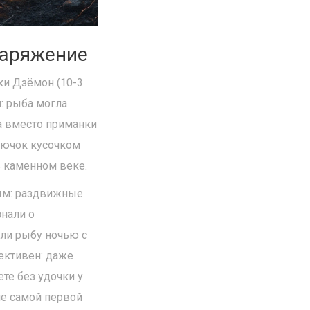
наряжение
хи Дзёмон (10-3
: рыба могла
 а вместо приманки
рючок кусочком
 в каменном веке.
рым: раздвижные
знали о
или рыбу ночью с
ективен: даже
ете без удочки у
ие самой первой