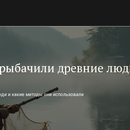
 рыбачили древние люд
юди и какие методы они использовали