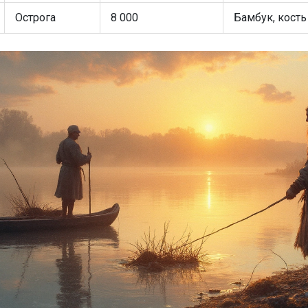
Острога
8 000
Бамбук, кость