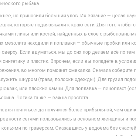
ического рыбака.
жнее, но приносили больший улов. Их вязание — целая наук
шки, которые подвязывали к краю сети. Для того чтобы с
чками глины или костей, найденных в слое с рыболовными
ах мезолита находили и поплавки — обычные пробки или к
 сверху. Если вдуматься, мы до сих пор делаем всё по те
 синтетику и пластик. Впрочем, если вы попадёте в услови
яжения, во многом поможет смекалка. Сначала соберите п
 служить шнуром (трава, полоски одежды). Для грузил подой
юкзак, или плоские камни. Для поплавка — пенопласт (есл
есина. Логика та же — важна простота.
 ловля почти всегда получится более прибыльной, чем один
в древности сетями пользовались в основном женщины и п
с копьями по траверсам. Оказавшись у водоёма без снасте