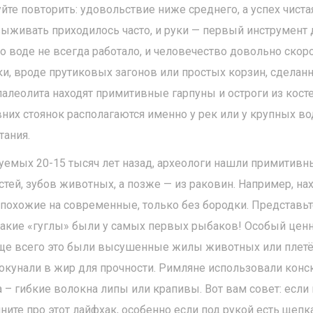
те повторить: удовольствие ниже среднего, а успех чистая
живать приходилось часто, и руки — первый инструмент д
по воде не всегда работало, и человечество довольно ско
, вроде прутиковых загонов или простых корзин, сделанн
палеолита находят примитивные гарпуны и остроги из косте
них стоянок располагаются именно у рек или у крупных в
тания.
руемых 20-15 тысяч лет назад, археологи нашли примитивн
тей, зубов животных, а позже — из раковин. Например, нах
похожие на современные, только без бородки. Представьт
 такие «гуглы» были у самых первых рыбаков! Особый цен
аще всего это были высушенные жилы животных или плет
окунали в жир для прочности. Римляне использовали конск
 – гибкие волокна липы или крапивы. Вот вам совет: если
мните про этот лайфхак, особенно если под рукой есть щепк