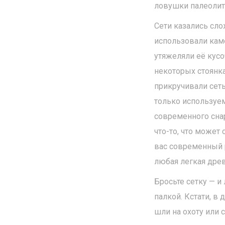
ловушки палеолит
Сети казались сло
использовали каме
утяжеляли её кусо
некоторых стоянк
прикручивали сеть
только используем
современного снар
что-то, что может
вас современный р
любая легкая древ
Бросьте сетку — и
палкой. Кстати, 
шли на охоту или 