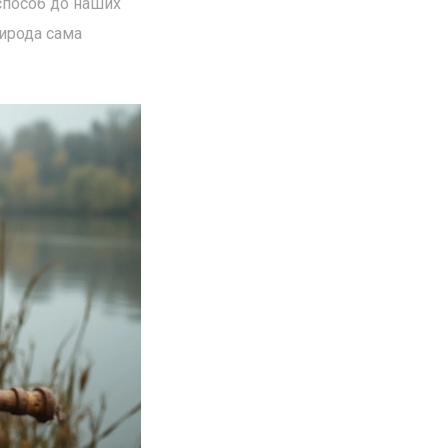
способ до наших
рирода сама