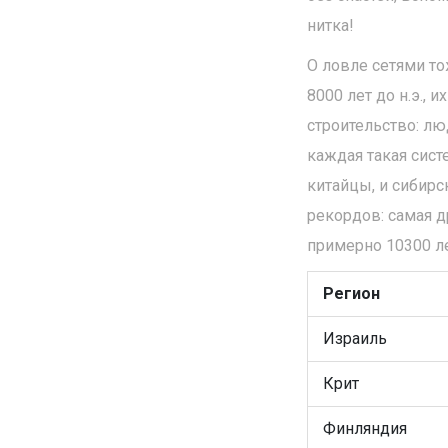
нитка!
О ловле сетями т
8000 лет до н.э., 
строительство: л
каждая такая сис
китайцы, и сибир
рекордов: самая д
примерно 10300 л
Регион
Израиль
Крит
Финляндия