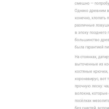
смешно — попробуй
Однако древним вы
конечно, хлопать 
различные ловушки
в эпоху позднего 
большинство древ
была гарантией пи
На стоянках, дати
выточенные из кос
костяные крючки, 
коронавирус, вот
прочную леску: ч
волокна, которые 
посёлках мезолита
без снастей, вспо