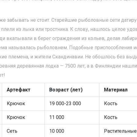
оже забывать не стоит. Старейшие рыболовные сети датир
их плели из лыка или тростника. К слову, нашлось целое уд
юди вкапывали в берег ограждения из кольев, делая лаби
тема называлась рыболовнем. Подобные приспособления и
ские племена, и жители Скандинавии. Не обошлось без вы
ревняя деревянная лодка — 7500 лет, а в Финляндии нашли
ет!
Артефакт
Возраст (лет)
Материал
Крючок
19 000-23 000
Кость
Крючок
11 000
Кость
Сеть
10 000
Растительные