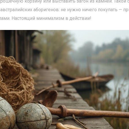
рошечную корзину или выставить загон из камней. Такой 
 австралийских аборигенов: не нужно ничего покупать — п
лами. Настоящий минимализм в действии!