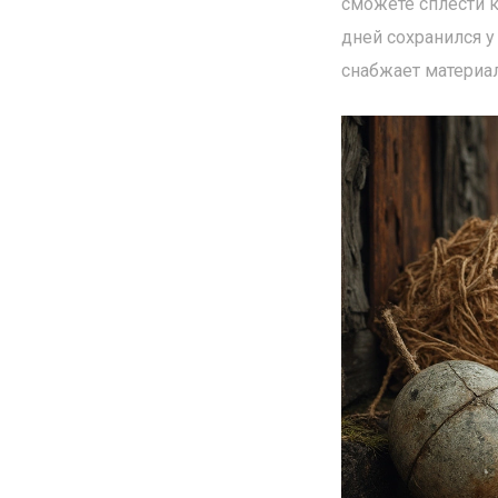
сможете сплести к
дней сохранился у
снабжает материа