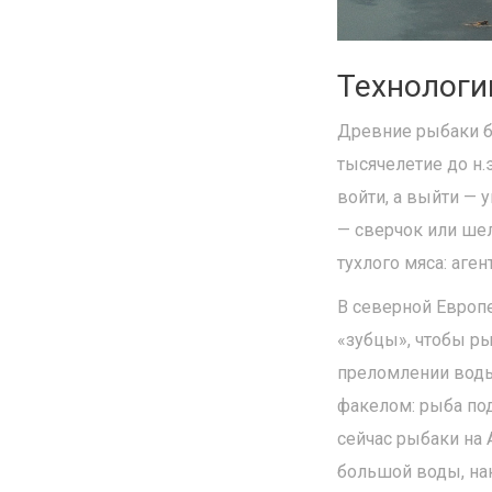
Технологи
Древние рыбаки б
тысячелетие до н.
войти, а выйти — 
— сверчок или ше
тухлого мяса: аге
В северной Европе
«зубцы», чтобы ры
преломлении воды 
факелом: рыба под
сейчас рыбаки на 
большой воды, нак