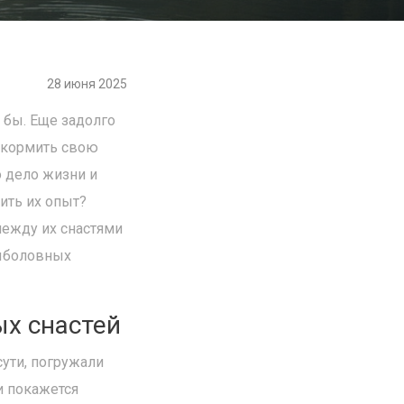
28 июня 2025
 бы. Еще задолго
окормить свою
о дело жизни и
ить их опыт?
между их снастями
рыболовных
ых снастей
ути, погружали
и покажется