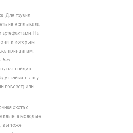
а. Для грузил
еть не всплывала,
 артефактами. На
орни, к которым
м же принципам,
я без
рутья, найдите
дут гайки, если у
и повезёт) или
очная охота с
ожилые, а молодые
й, вы тоже