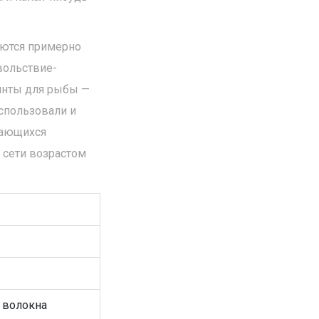
уются примерно
овольствие-
ринты для рыбы —
спользовали и
дающихся
 сети возрастом
 волокна