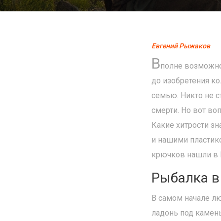
Евгений Рыжаков
В
полне возможно
до изобретения к
семью. Никто не с
смерти. Но вот во
Какие хитрости зн
и нашими пластик
крючков нашли в И
Рыбалка в
В самом начале л
ладонь под камень