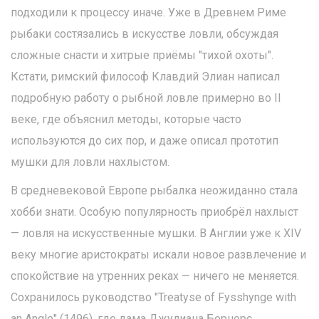
подходили к процессу иначе. Уже в Древнем Риме
рыбаки состязались в искусстве ловли, обсуждая
сложные снасти и хитрые приёмы "тихой охоты".
Кстати, римский философ Клавдий Элиан написал
подробную работу о рыбной ловле примерно во II
веке, где объяснил методы, которые часто
используются до сих пор, и даже описал прототип
мушки для ловли нахлыстом.
В средневековой Европе рыбалка неожиданно стала
хобби знати. Особую популярность приобрёл нахлыст
— ловля на искусственные мушки. В Англии уже к XIV
веку многие аристократы искали новое развлечение и
спокойствие на утренних реках — ничего не меняется.
Сохранилось руководство "Treatyse of Fysshynge with
an Angle" (1496), где дама Джулиана Бернерс