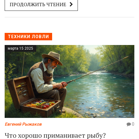
ПРОДОЛЖИТЬ ЧТЕНИЕ
быту, а также полезные советы для рыболовов. Вы
узнаете, где и когда лучше искать хамачи, какие снасти
подойдут для успешной рыбалки и как отличить свежую
рыбу на рынке. Собраны практические рекомендации,
которые помогут приблизиться к японским традициям
ТЕХНИКИ ЛОВЛИ
рыбалки.
марта 15 2025
Евгений Рыжаков
0
Что хорошо приманивает рыбу?