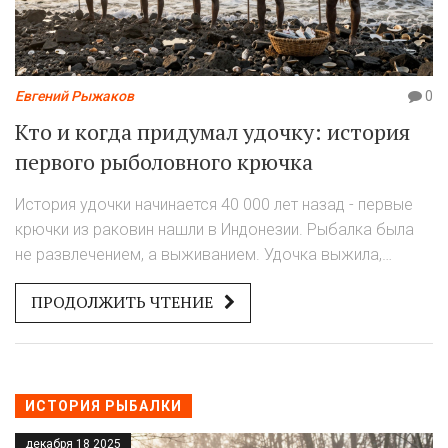
Евгений Рыжаков
0
Кто и когда придумал удочку: история
первого рыболовного крючка
История удочки начинается 40 000 лет назад - первые
крючки из раковин нашли в Индонезии. Рыбалка была
не развлечением, а выживанием. Удочка выжила,
потому что она проста, эффективна и не требует
ПРОДОЛЖИТЬ ЧТЕНИЕ
сложных технологий.
ИСТОРИЯ РЫБАЛКИ
декабря 18 2025