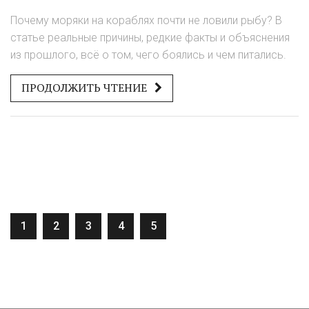
факты
Почему моряки на кораблях почти не ловили рыбу? В
статье реальные причины, редкие факты и объяснения
из прошлого, всё о том, чего боялись и чем питались.
ПРОДОЛЖИТЬ ЧТЕНИЕ
1
2
3
4
5