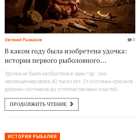
Евгений Рыжаков
0
В каком году была изобретена удочка:
история первого рыболовного
снаряжения
Удочка не была изобретена в один год - она
эволюционировала 40 тысяч лет. От костяных крючков
древних охотников до углепластиковых снастей
сегодня - история рыболовства - это история
ПРОДОЛЖИТЬ ЧТЕНИЕ
человечества.
ИСТОРИЯ РЫБАЛКИ