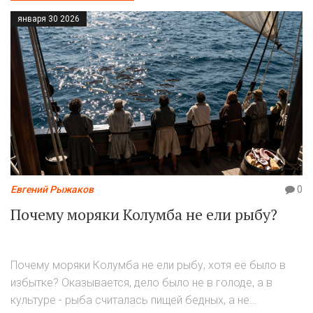
января 30 2026
Евгений Рыжаков
0
Почему моряки Колумба не ели рыбу?
Почему моряки Колумба не ели рыбу, хотя её было в
избытке? Оказывается, дело было не в голоде, а в
культуре - рыба считалась пищей бедных, а не