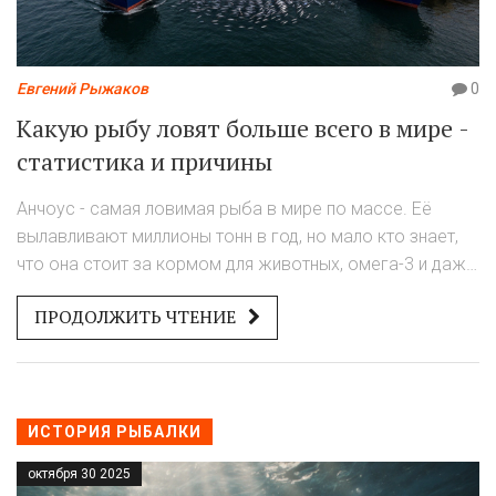
Евгений Рыжаков
0
Какую рыбу ловят больше всего в мире -
статистика и причины
Анчоус - самая ловимая рыба в мире по массе. Её
вылавливают миллионы тонн в год, но мало кто знает,
что она стоит за кормом для животных, омега-3 и даже
хлебом. История промысла, статистика и почему это
ПРОДОЛЖИТЬ ЧТЕНИЕ
важно для каждого.
ИСТОРИЯ РЫБАЛКИ
октября 30 2025