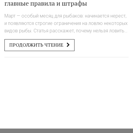
главные правила и штрафы
Март — особый месяц для рыбаков: начинается нерест,
и появляются строгие ограничения на ловлю некоторых
видов рыбы. Статья расскажет, почему нельзя ловить
определённую рыбу в марте, какие виды попадают под
ПРОДОЛЖИТЬ ЧТЕНИЕ
запрет, какие штрафы грозят нарушителям и как не
попасть на крючок инспектора. Поделимся личным
опытом и простыми советами, чтобы весенняя рыбалка
оставалась приятной и законной. Полезная информация
для всех, кто не любит неожиданности на водоёме.