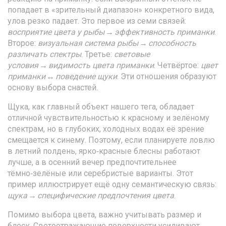
попадает в «зрительный диапазон» конкретного вида,
улов резко падает. Это первое из семи связей:
восприятие цвета у рыбы → эффективность приманки
.
Второе:
визуальная система рыбы → способность
различать спектры
. Третье:
световые
условия → видимость цвета приманки
. Четвёртое:
цвет
приманки ↔ поведение щуки
. Эти отношения образуют
основу выбора снастей.
Щука, как главный объект нашего тега, обладает
отличной чувствительностью к красному и зелёному
спектрам, но в глубоких, холодных водах её зрение
смещается к синему. Поэтому, если планируете ловлю
в летний полдень, ярко‑красные блесны работают
лучше, а в осенний вечер предпочтительнее
тёмно‑зелёные или серебристые варианты. Этот
пример иллюстрирует ещё одну семантическую связь:
щука → специфические предпочтения цвета
.
Помимо выбора цвета, важно учитывать размер и
блеск. Светоотражающие поверхности усиливают