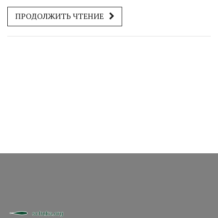
поможет лучше подготовиться. Читатель узнает, какой
ПРОДОЛЖИТЬ ЧТЕНИЕ
ветер способствует активному клеву, и как изменения
направления и силы ветра могут повлиять на рыбный
сезон. Узнайте практичные советы и интересные факты,
которые сделают вашу рыбалку более продуктивной.