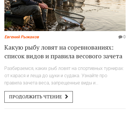
Евгений Рыжаков
0
Какую рыбу ловят на соревнованиях:
список видов и правила весового зачета
Разбираемся, каких рыб ловят на спортивных турнирах:
от карася и леща до щуки и судака. Узнайте про
правила зачета веса, запрещенные виды и
региональные особенности соревнований.
ПРОДОЛЖИТЬ ЧТЕНИЕ