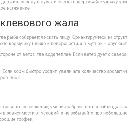
, держите основу в руках и слегка подергивайте удочку к
кое натяжение.
 клевового жала
де рыба собирается искать пищу. Ориентируйтесь на струк
вьте кормушку ближе к поверхности, а в мутной – опускайт
тороне от ветра, где вода теплее. Если ветер дует с север
 Если корм быстро уходит, увеличьте количество ароматиче
тров вбок.
равильного снаряжения, умения забрасывать и наблюдать 
м в зависимости от условий, и не забывайте про небольши
хорошие трофеи.