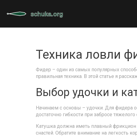
Техника ловли фи
Фидер – один из самых популярных способо
правильная техника. В этой статье я расск
Выбор удочки и ка
Начинаем с основы – удочки. Для фидера об
достаточно гибкости при забросе тяжелого
Катушка должна иметь плавный фрикцион 
снастей. Обратите внимание на легкость ко