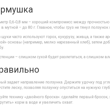
кормушка
метр 0,6‑0,8 мм – хороший компромисс между прочностью 
 в мутной – до 80 г. Главное, чтобы груз не тянул ползунок
щуки часто используют горох, кукурузу, живца, а также а
» основы (например, мелко нарезанный хлеб), затем доб
бу.
тенции – слишком сухой будет разлетаться, а слишком вл
правильно
рый задает направление ползунка. Держите удочку под угло
стите леску, позволяя ползунку опуститься на нужную глуб
йте технику «двойного броска»: сделайте первый бросок, з
утить» корм в воде и увеличить охват.