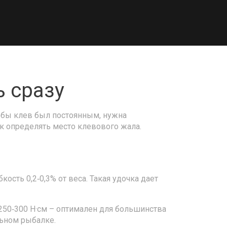
ь сразу
тобы клев был постоянным, нужна
как определять место клевового жала.
ость 0,2‑0,3% от веса. Такая удочка дает
50‑300 Н·см – оптимален для большинства
льном рыбалке.