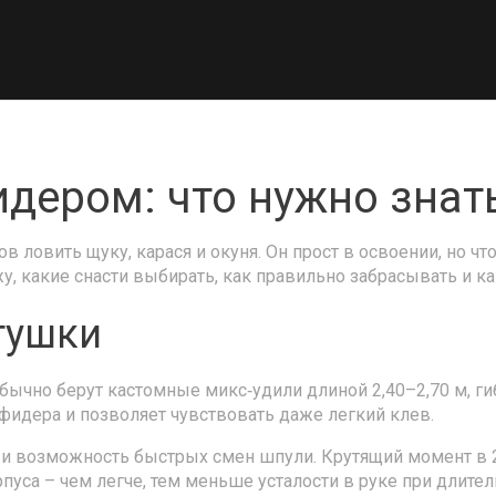
дером: что нужно знат
в ловить щуку, карася и окуня. Он прост в освоении, но ч
ажу, какие снасти выбирать, как правильно забрасывать и 
тушки
ычно берут кастомные микс‑удили длиной 2,40–2,70 м, гибк
 фидера и позволяет чувствовать даже легкий клев.
и возможность быстрых смен шпули. Крутящий момент в 2
рпуса – чем легче, тем меньше усталости в руке при длите