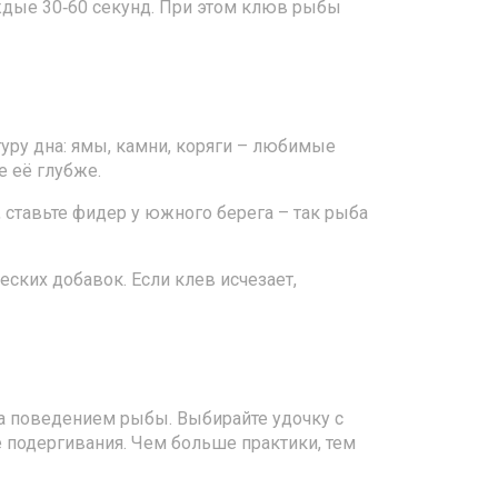
аждые 30‑60 секунд. При этом клюв рыбы
туру дна: ямы, камни, коряги – любимые
е её глубже.
а, ставьте фидер у южного берега – так рыба
ских добавок. Если клев исчезает,
за поведением рыбы. Выбирайте удочку с
е подергивания. Чем больше практики, тем