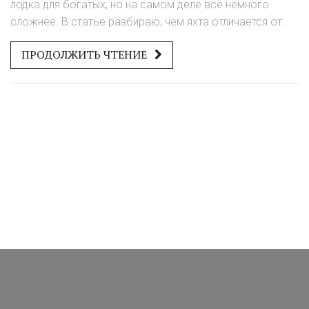
лодка для богатых, но на самом деле всё немного
сложнее. В статье разбираю, чем яхта отличается от
обычной лодки или катера, как правильно отличить
ПРОДОЛЖИТЬ ЧТЕНИЕ
настоящую яхту, и что важно знать при выборе.
Объясню классификацию, расскажу интересные факты
и дам практические советы. Всё просто, без воды и на
понятном языке. Даже если вы давно рыбачите,
наверняка найдёте что-то новое.