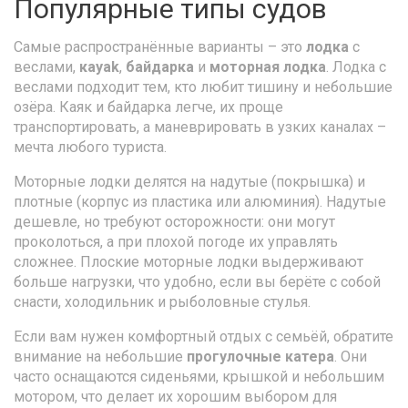
Популярные типы судов
Самые распространённые варианты – это
лодка
с
веслами,
каyak
,
байдарка
и
моторная лодка
. Лодка с
веслами подходит тем, кто любит тишину и небольшие
озёра. Каяк и байдарка легче, их проще
транспортировать, а маневрировать в узких каналах –
мечта любого туриста.
Моторные лодки делятся на надутые (покрышка) и
плотные (корпус из пластика или алюминия). Надутые
дешевле, но требуют осторожности: они могут
проколоться, а при плохой погоде их управлять
сложнее. Плоские моторные лодки выдерживают
больше нагрузки, что удобно, если вы берёте с собой
снасти, холодильник и рыболовные стулья.
Если вам нужен комфортный отдых с семьёй, обратите
внимание на небольшие
прогулочные катера
. Они
часто оснащаются сиденьями, крышкой и небольшим
мотором, что делает их хорошим выбором для