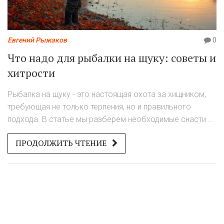
Евгений Рыжаков
0
Что надо для рыбалки на щуку: советы и
хитрости
Рыбалка на щуку - это настоящая охота за хищником,
требующая не только терпения, но и правильного
подхода. В статье мы разберем необходимые снасти и
приманки, а также поделимся советами о выборе
ПРОДОЛЖИТЬ ЧТЕНИЕ
места и времени для ловли. Вы узнаете, почему щука
особенно активна осенью и как выбрать оптимальные
условия для успешной рыбалки. Также вас ждут
интересные факты о повадках щуки и советы от
опытных рыболовов.