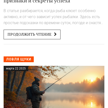
признаки и секреты успеха
В статье разбирается, когда рыба клюет особенно
активно, и от чего зависит успех рыбалки. Здесь есть
простые подсказки по времени суток, погоде и снастям.
В тексте вы найдете советы, как подстроиться под
ПРОДОЛЖИТЬ ЧТЕНИЕ
настроение рыбы и получить больше удовольствия от
рыбалки. Доступным языком объясняются нюансы,
которые помогут даже новичкам ловить чаще и
увереннее. Будет интересно и тем, кто уже не первый
год в теме.
ЛОВЛЯ ЩУКИ
марта 22 2025