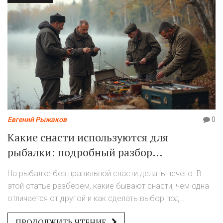
Евгений Рыжаков
0
Какие снасти используются для
рыбалки: подробный разбор
популярных вариантов
На рыбалке без правильной снасти делать нечего. В
этой статье разберём, какие бывают снасти, чем одна
отличается от другой и как сделать выбор под
конкретную добычу и водоём. Открою фишки по уходу
ПРОДОЛЖИТЬ ЧТЕНИЕ