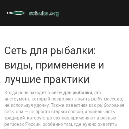
Сеть для рыбалки:
виды, применение и
лучшие практики
Когда речь заходит о
сете для рыбалки
,
это
инструмент, который позволяет ловить рыбу массово,
не используя удочку
. Также известная как
рыболовная
сеть
, она — не просто старый способ, а живая часть
традиций, которую до сих пор применяют в разных
регионах России, особенно там, где нужно охватить