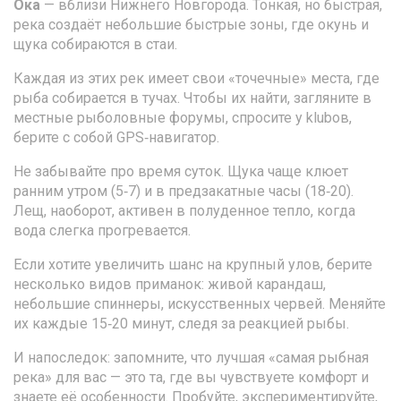
Ока
— вблизи Нижнего Новгорода. Тонкая, но быстрая,
река создаёт небольшие быстрые зоны, где окунь и
щука собираются в стаи.
Каждая из этих рек имеет свои «точечные» места, где
рыба собирается в тучах. Чтобы их найти, загляните в
местные рыболовные форумы, спросите у klubов,
берите с собой GPS‑навигатор.
Не забывайте про время суток. Щука чаще клюет
ранним утром (5‑7) и в предзакатные часы (18‑20).
Лещ, наоборот, активен в полуденное тепло, когда
вода слегка прогревается.
Если хотите увеличить шанс на крупный улов, берите
несколько видов приманок: живой карандаш,
небольшие спиннеры, искусственных червей. Меняйте
их каждые 15‑20 минут, следя за реакцией рыбы.
И напоследок: запомните, что лучшая «самая рыбная
река» для вас — это та, где вы чувствуете комфорт и
знаете её особенности. Пробуйте, экспериментируйте,