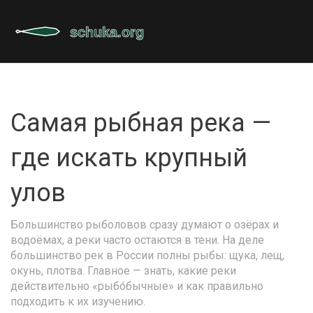
Самая рыбная река —
где искать крупный
улов
Большинство рыболовов сразу думают о озёрах и
водоёмах, а реки часто остаются в тени. На деле
большинство рек в России полны рыбы: щука, лещ,
окунь, плотва. Главное — знать, какие реки
действительно «рыбо́бычные» и как правильно
подходить к их изучению.