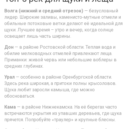
Волга (нижний и средний отрезок)
— безусловный
лидер. Широкие заливы, каменисто‑мутные отмели и
обильные потоковые ветки делают её идеальной для
щуки. Лучшее время – утро и вечер, когда солнце
освещает лишь часть ширины.
Дон
— в районе Ростовской области. Теплая вода и
обилие мелководных отмелей привлекают леща.
Приманки: живой червь или небольшие воблеры в
средних глубинах.
Урал
— особенно в районе Оренбургской области.
Здесь река широкая, а притоки полны крысоловов.
Щука любит заросли камыша, где можно
обосноваться.
Кама
— в районе Нижнекамска. На её берегах часто
встречаются укрытия из упавших деревьев, где щука
прячется. Попробуйте «траулер» и крупные блесны.