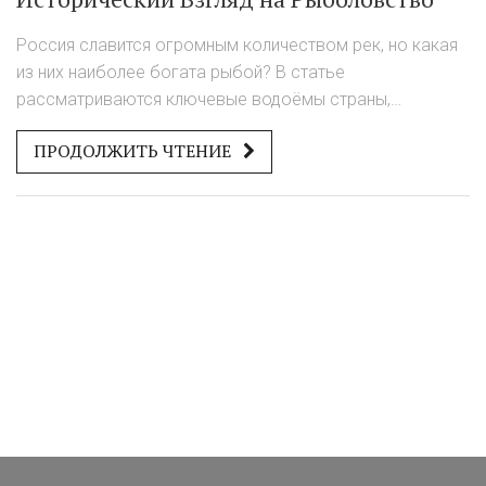
Россия славится огромным количеством рек, но какая
из них наиболее богата рыбой? В статье
рассматриваются ключевые водоёмы страны,
исторические традиции рыболовства и уникальные
ПРОДОЛЖИТЬ ЧТЕНИЕ
условия, способствующие развитию этого древнего
промысла. Узнайте, где можно поймать самую
большую рыбу и какие методы использовали наши
предки для успешной рыбалки. Полезные советы и
факты о прекрасных местах для рыбалки на просторах
России.