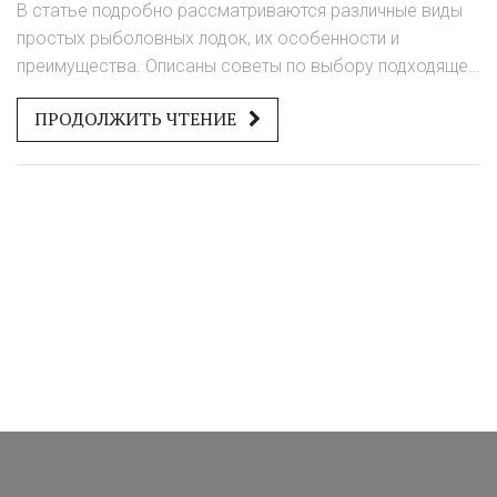
В статье подробно рассматриваются различные виды
простых рыболовных лодок, их особенности и
преимущества. Описаны советы по выбору подходящей
модели в зависимости от условий рыбалки и личных
ПРОДОЛЖИТЬ ЧТЕНИЕ
предпочтений. Приведены интересные факты о
рыболовных лодках, а также обозначены ключевые
аспекты, на которые стоит обратить внимание при
покупке. Читатели узнают, как правильно выбрать
простую лодку для успешной ловли рыбы.