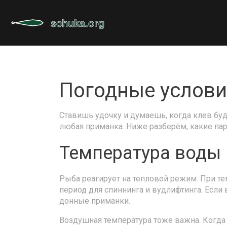
Погодные услови
Ставишь удочку и думаешь, когда клев буде
любая приманка. Ниже разберём, какие пар
Температура воды 
Рыба реагирует на тепловой режим. При те
период для спиннинга и вудлифтинга. Если
донные приманки.
Воздушная температура тоже важна. Когда 