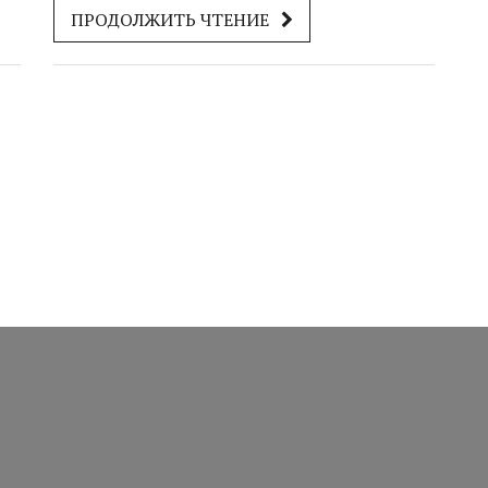
ПРОДОЛЖИТЬ ЧТЕНИЕ
найдете советы, как подстроиться под
настроение рыбы и получить больше
удовольствия от рыбалки. Доступным языком
объясняются нюансы, которые помогут даже
новичкам ловить чаще и увереннее. Будет
интересно и тем, кто уже не первый год в теме.