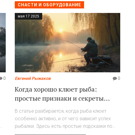
СНАСТИ И ОБОРУДОВАНИЕ
мая 17 2025
0
Евгений Рыжаков
0
Когда хорошо клюет рыба:
простые признаки и секреты
успеха
В статье разбирается, когда рыба клюет
особенно активно, и от чего зависит успех
рыбалки. Здесь есть простые подсказки по
времени суток, погоде и снастям. В тексте вы