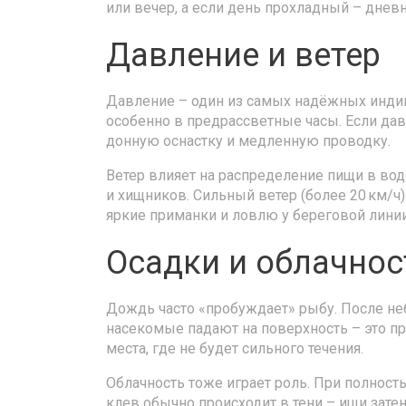
или вечер, а если день прохладный – днев
Давление и ветер
Давление – один из самых надёжных индика
особенно в предрассветные часы. Если да
донную оснастку и медленную проводку.
Ветер влияет на распределение пищи в вод
и хищников. Сильный ветер (более 20 км/ч
яркие приманки и ловлю у береговой линии
Осадки и облачнос
Дождь часто «пробуждает» рыбу. После неб
насекомые падают на поверхность – это п
места, где не будет сильного течения.
Облачность тоже играет роль. При полность
клев обычно происходит в тени – ищи зате