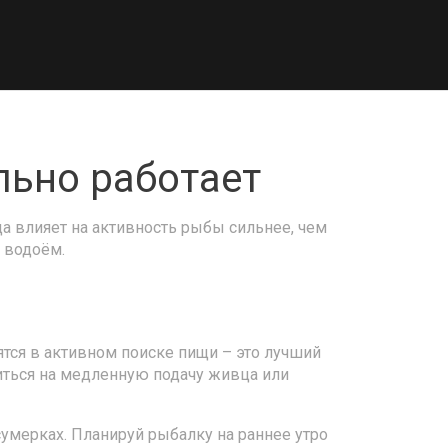
льно работает
да влияет на активность рыбы сильнее, чем
й водоём.
ятся в активном поиске пищи – это лучший
читься на медленную подачу живца или
сумерках. Планируй рыбалку на раннее утро