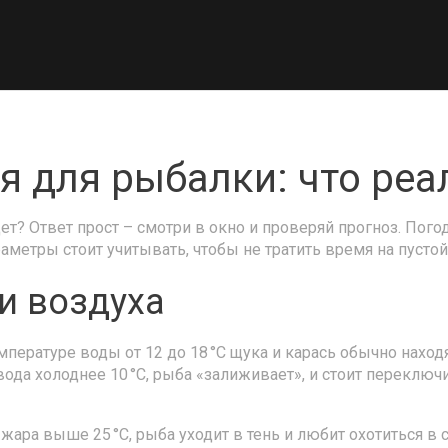
я для рыбалки: что реа
т? Ответ прост – смотри в окно и проверяй прогноз. Пого
аметры стоит учитывать, чтобы не тратить время на пусто
и воздуха
мпературе воды от 12 до 18 °C щука и карась обычно наход
 вода холоднее 10 °C, рыба «залиживает», и стоит переклю
жара выше 25 °C, рыба уходит в тень и любит охотиться в 