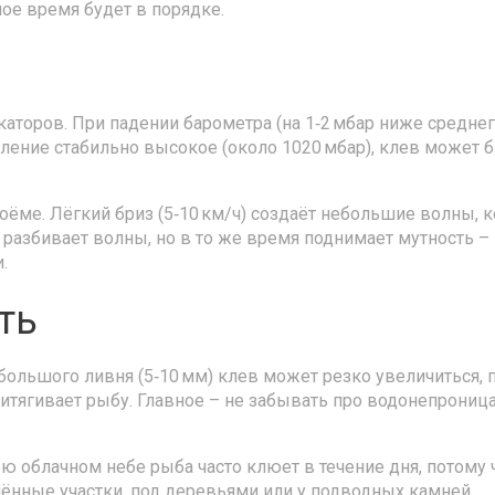
ное время будет в порядке.
торов. При падении барометра (на 1‑2 мбар ниже среднего
вление стабильно высокое (около 1020 мбар), клев может
оёме. Лёгкий бриз (5‑10 км/ч) создаёт небольшие волны, 
) разбивает волны, но в то же время поднимает мутность –
.
ть
ольшого ливня (5‑10 мм) клев может резко увеличиться, 
ритягивает рыбу. Главное – не забывать про водонепрони
ю облачном небе рыба часто клюет в течение дня, потому ч
нённые участки, под деревьями или у подводных камней.