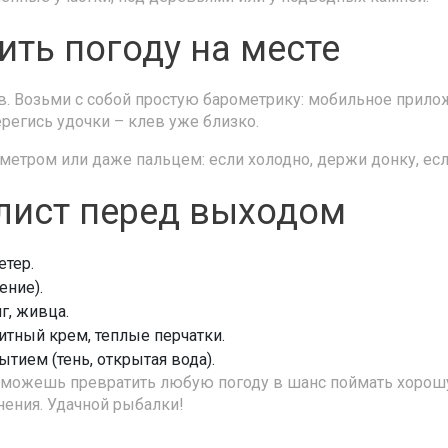
ить погоду на месте
ов. Возьми с собой простую барометрику: мобильное прило
ерегись удочки – клев уже близко.
етром или даже пальцем: если холодно, держи донку, есл
лист перед выходом
етер.
ение).
г, живца.
итный крем, теплые перчатки.
ытием (тень, открытая вода).
сможешь превратить любую погоду в шанс поймать хорошу
нения. Удачной рыбалки!