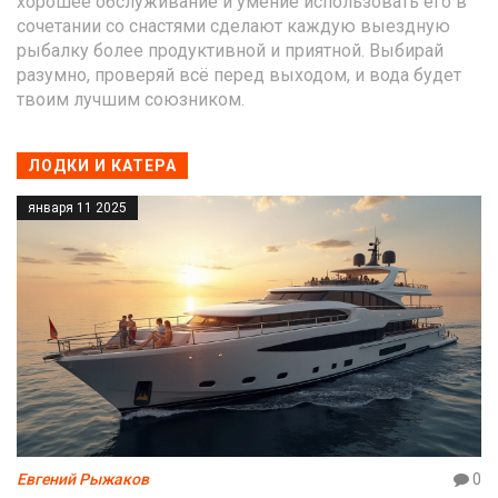
хорошее обслуживание и умение использовать его в
сочетании со снастями сделают каждую выездную
рыбалку более продуктивной и приятной. Выбирай
разумно, проверяй всё перед выходом, и вода будет
твоим лучшим союзником.
ЛОДКИ И КАТЕРА
января 11 2025
Евгений Рыжаков
0