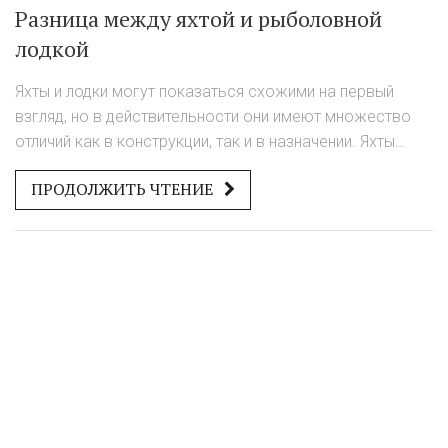
Разница между яхтой и рыболовной
лодкой
Яхты и лодки могут показаться схожими на первый
взгляд, но в действительности они имеют множество
отличий как в конструкции, так и в назначении. Яхты
традиционно ассоциируются с роскошью, комфортом и
ПРОДОЛЖИТЬ ЧТЕНИЕ
путешествиями на большие расстояния. В это время
рыболовные лодки создаются с акцентом на
практичность и удобство для рыбалки. В статье мы
подробно рассмотрим различия между этими видами
плавсредств, их истории и особенности использования.