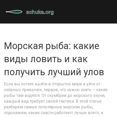
Морская рыба: какие
виды ловить и как
получить лучший улов
Если вы хотите выйти в открытое море и уйти от
озёрных привычек, первое, что нужно знать – какие
рыбы там водятся. От скумбрии до морского окуня,
каждый вид требует своей тактики. В этой статье
разберём самые популярные морские рыбы,
подскажем, какие снасти работают лучше всего, и