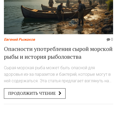
Евгений Рыжаков
0
Опасности употребления сырой морской
рыбы и история рыболовства
Сырая морская рыба может быть опасной для
здоровья из-за паразитов и бактерий, которые могут в
ней содержаться. Эта статья предлагает взглянуть на
исторические аспекты рыболовства и проблемы,
ПРОДОЛЖИТЬ ЧТЕНИЕ
связанные с употреблением сырой рыбы. Будут
исследованы риски и меры предосторожности,
которые следует предпринять для безопасного
употребления рыбных продуктов. Читатели также