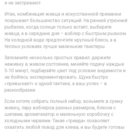
и не застревают.
Итак, комбинация живца и искусственной приманки
покрывает большинство ситуаций. На ранней утренней
рыбалке, когда солнце только встаёт, выберите
живца, а в середине дня – воблер с быстрым рывком.
На холодной воде предпочтите крупный блесн, а в
тёплых условиях лучше маленькие твистеры.
Запомните несколько простых правил: держите
наживку в живом состоянии, меняйте подачу каждые
5‑10 минут, подбирайте цвет под условие видимости и
не бойтесь экспериментировать. Щука быстро
«привыкает» к одной тактике, а ваш успех – в
разнообразии.
Если хотите собрать полный набор, возьмите в сумку:
живец, пару воблеров разных размеров, блесна с
шипами, ароматизатор и маленькую коробочку с
холодными червями. Такая «триада» позволяет
охватить любой повод для клевa, и вы будете готовы