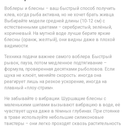
Воблеры и блесны – ваш быстрый способ получить
клев, когда рыба активна, но не хочет брать живца.
Выбирайте модели средней длины (10‑12 см) с
естественными цветами – серебристый, зелёный,
коричневый. На мутной воде лучше берите яркие
блесны (оранж, желтый), они видны даже в плохой
видимости.
Техника подачи важнее самого воблера. Быстрый
рывок, пауза, потом медленное подтягивание –
формула, проверенная десятками рыболовов. Если
щука не клюёт, меняйте скорость: иногда она
реагирует лишь на резкое ускорение, иногда на
плавный «плоу‑стрим».
Не забывайте о вибрации. Шуршащие блесны с
маленькими шипами вызывают вибрацию в воде, её
чувствует щука даже в тёмных глубинах. При стоянке
в траве используйте небольшие силиконовые
твистеры – они легко проходят сквозь растительность