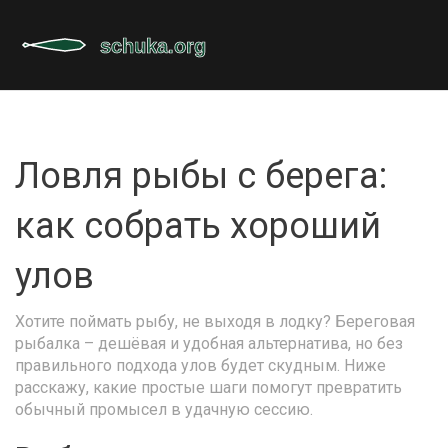
Ловля рыбы с берега:
как собрать хороший
улов
Хотите поймать рыбу, не выходя в лодку? Береговая
рыбалка – дешёвая и удобная альтернатива, но без
правильного подхода улов будет скудным. Ниже
расскажу, какие простые шаги помогут превратить
обычный промысел в удачную сессию.