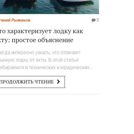
гений Рыжаков
0
то характеризует лодку как
хту: простое объяснение
егда интересно узнать, что отличает
ычную лодку от яхты. В этой статье
збираемся в технических и юридических
талях, которые дают лодке статус яхты.
ПРОДОЛЖИТЬ ЧТЕНИЕ
сскажем про основные критерии, дадим
альные примеры, разберёмся, влияет ли
нащение и длина судна на принадлежность к
ассу яхт. Поделимся советами для рыбаков,
о планирует расширять возможности
оего отдыха. Будет полезно и тем, кто
осто хочет отличать эти понятия на