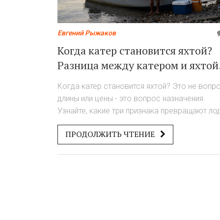
Евгений Рыжаков
Когда катер становится яхтой?
Разница между катером и яхтой
для рыбака
Когда катер становится яхтой? Это не вопр
длины или цены - это вопрос назначения.
Узнайте, какие три признака превращают ло
в яхту, и почему для рыбака это важно.
ПРОДОЛЖИТЬ ЧТЕНИЕ