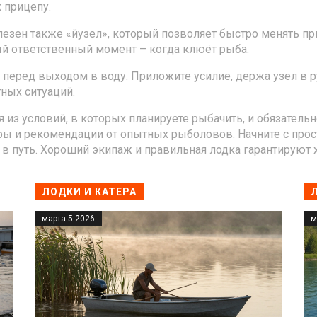
 прицепу.
олезен также «йузел», который позволяет быстро менять п
ый ответственный момент – когда клюёт рыба.
перед выходом в воду. Приложите усилие, держа узел в рука
тных ситуаций.
дя из условий, в которых планируете рыбачить, и обязател
ы и рекомендации от опытных рыболовов. Начните с прост
сь в путь. Хороший экипаж и правильная лодка гарантируют
ЛОДКИ И КАТЕРА
марта 5 2026
м