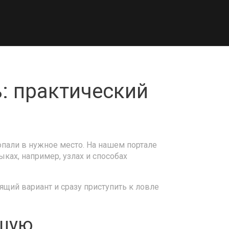
ь: практический
опали в нужное место. На нашем портале
ыках, например, узлах и способах
щий вариант и сразу приступить к ловле
ящую