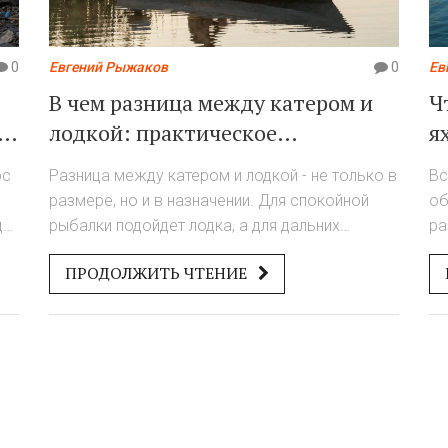
0
Евгений Рыжаков
0
Ев
В чем разница между катером и
Ч
лодкой: практическое
я
руководство для рыбака
ос
Разница между катером и лодкой - не только в
Вс
размере, но и в назначении. Для спокойной
об
дку
рыбалки подойдет лодка, а для дальних
ра
поездок и глубокой воды - катер. Разберемся,
де
ПРОДОЛЖИТЬ ЧТЕНИЕ
что выбрать и почему.
Ра
ре
ос
кл
кт
св
пр