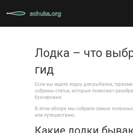
Лодка – что выбр
гид
Если вы ищете лодку для рыбалки, туризма
собраны статьи, которые помогают разобрат
буксировки.
В этом обзоре мы собрали самые полезные
или путешествию.
Какие лодки быва