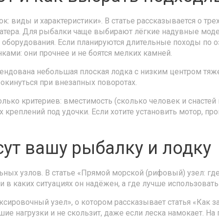
к: виды и характеристики». В статье рассказывается о тре
тера. Для рыбалки чаще выбирают лёгкие надувные модел
 оборудования. Если планируются длительные походы по о
ми: они прочнее и не боятся мелких камней.
мендована небольшая плоская лодка с низким центром тяж
окинуться при внезапных поворотах.
лько критериев: вместимость (сколько человек и снастей 
 креплений под удочки. Если хотите установить мотор, пр
сут вашу рыбалку и лодку
ьных узлов. В статье «Прямой морской (рифовый) узел: гд
 и в каких ситуациях он надёжен, а где лучше использовать
ксировочный узел», о котором рассказывает статья «Как 
ие нагрузки и не скользит, даже если леска намокает. На