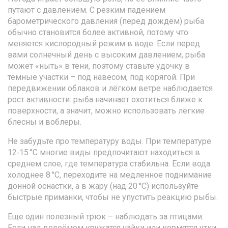
путают с давлением. С резким падением
барометрического давления (перед дождём) рыба
обычно становится более активной, потому что
меняется кислородный режим в воде. Если перед
вами солнечный день с высоким давлением, рыба
может «ныть» в тени, поэтому ставьте удочку в
тёмные участки – под навесом, под корягой. При
передвижении облаков и лёгком ветре наблюдается
рост активности: рыба начинает охотиться ближе к
поверхности, а значит, можно использовать лёгкие
блесны и воблеры.
Не забудьте про температуру воды. При температуре
12‑15 °C многие виды предпочитают находиться в
среднем слое, где температура стабильна. Если вода
холоднее 8 °C, переходите на медленное поднимание
донной оснастки, а в жару (над 20 °C) используйте
быстрые приманки, чтобы не упустить реакцию рыбы.
Еще один полезный трюк – наблюдать за птицами.
Если над водоёмом кружатся чайки или кормятся утки,