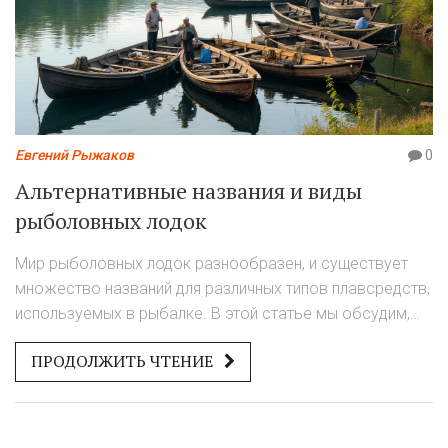
Евгений Рыжаков
0
Альтернативные названия и виды
рыболовных лодок
Мир рыболовных лодок разнообразен, и существует
множество названий для различных типов плавсредств,
используемых в рыбалке. В этой статье мы обсудим,
как по-другому могут называться лодки, и какие
ПРОДОЛЖИТЬ ЧТЕНИЕ
бывают виды рыболовных судов. Также рассмотрим
интересные факты и дадим полезные советы по выбору
подходящего судна для рыбалки. Независимо от уровня
подготовки рыбака, правильно подобранная лодка