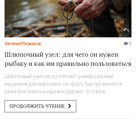
Евгений Рыжаков
0
Шлюпочный узел: для чего он нужен
рыбаку и как им правильно пользоваться
Шлюпочный узел часто считают универсальным
решением для рыболова: он прост, быстро вяжется
даже без опыта и надёжно держит. В статье
разберёмся, зачем он реально нужен, где его
ПРОДОЛЖИТЬ ЧТЕНИЕ
правильно применять, а где лучше выбрать другой
вариант. Приведём примеры, когда шлюпочный
выручает, и объясним, на что обратить внимание при
его использовании. Простым языком — без лишней