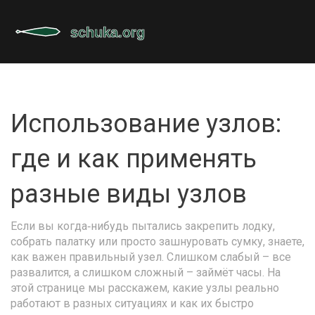
Использование узлов:
где и как применять
разные виды узлов
Если вы когда‑нибудь пытались закрепить лодку,
собрать палатку или просто зашнуровать сумку, знаете,
как важен правильный узел. Слишком слабый – все
развалится, а слишком сложный – займёт часы. На
этой странице мы расскажем, какие узлы реально
работают в разных ситуациях и как их быстро