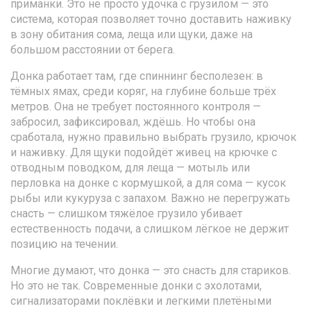
приманки.
Это не просто удочка с грузилом — это
система, которая позволяет точно доставить наживку
в зону обитания сома, леща или щуки, даже на
большом расстоянии от берега.
Донка работает там, где спиннинг бесполезен: в
тёмных ямах, среди коряг, на глубине больше трёх
метров. Она не требует постоянного контроля —
забросил, зафиксировал, ждёшь. Но чтобы она
сработала, нужно правильно выбрать грузило, крючок
и наживку. Для щуки подойдёт живец на крючке с
отводным поводком, для леща — мотыль или
перловка на донке с кормушкой, а для сома — кусок
рыбы или кукуруза с запахом. Важно не перегружать
снасть — слишком тяжёлое грузило убивает
естественность подачи, а слишком лёгкое не держит
позицию на течении.
Многие думают, что донка — это снасть для стариков.
Но это не так. Современные донки с эхолотами,
сигнализаторами поклёвки и легкими плетёными