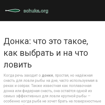
Донка: что это такое,
как выбрать и на что
ловить
Когда речь заходит о
донке
,
простая, но надёжная
снасть для ловли рыбы на дне, часто используемая в
реках и озёрах
. Также известная как
поплавочная
донка
или
фидерная снасть
, она остаётся одной из
самых эффективных для ловли крупной рыбы —
особенно когда рыба не хочет брать на поверхностные