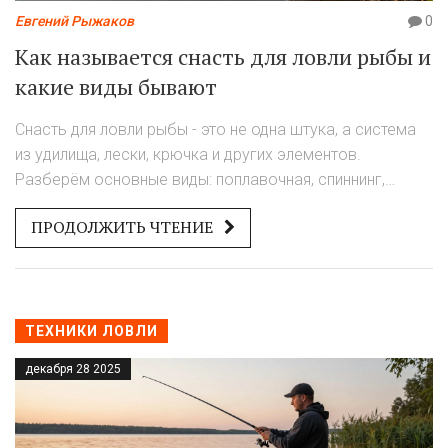
Евгений Рыжаков
0
Как называется снасть для ловли рыбы и
какие виды бывают
Снасть для ловли рыбы - это не одна штука, а система
из удилища, лески, крючка и других элементов.
Разберём основные виды: поплавочная, спиннинг,
фидер, донка, жерлица. Как выбрать снасть новичку и
ПРОДОЛЖИТЬ ЧТЕНИЕ
избежать распространённых ошибок.
ТЕХНИКИ ЛОВЛИ
декабря 28 2025