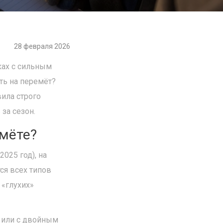
28 февраля 2026
ках с сильным
ть на перемёт?
вила строго
за сезон.
мёте?
2025 год), на
тся всех типов
 «глухих»
, или с двойным