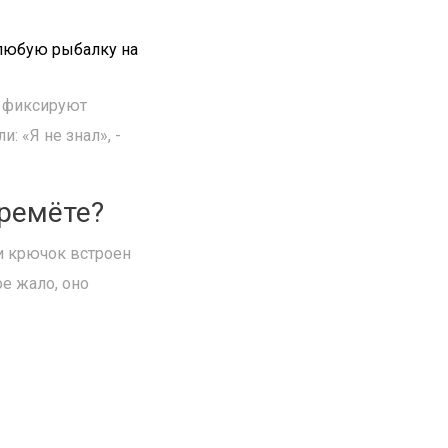
 любую рыбалку на
и фиксируют
 «Я не знал», -
еремёте?
ли крючок встроен
ое жало, оно