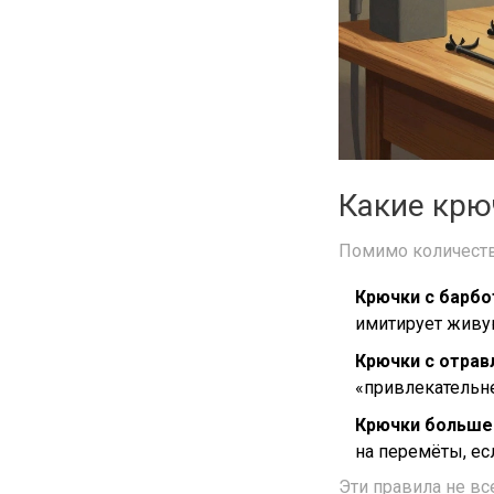
Какие крю
Помимо количеств
Крючки с барб
имитирует живу
Крючки с отра
«привлекательне
Крючки больше
на перемёты, есл
Эти правила не вс