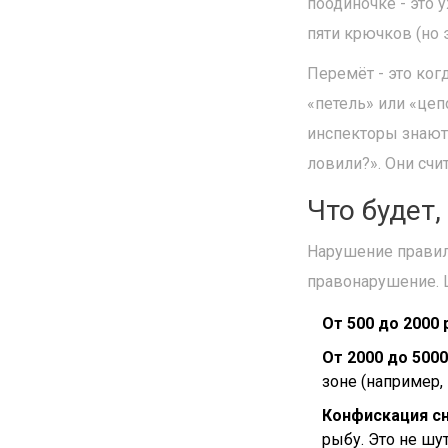
поодиночке - это 
пяти крючков (но э
Перемёт - это ког
«петель» или «цеп
инспекторы знают,
ловили?». Они счи
Что будет
Нарушение правил
правонарушение. Ш
От 500 до 2000 
От 2000 до 500
зоне (например, 
Конфискация с
рыбу. Это не шу