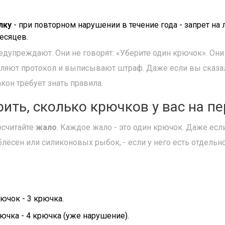
лку
- при повторном нарушении в течение года - запрет на
есяцев.
едупреждают. Они не говорят: «Уберите один крючок». Он
ляют протокол и выписывают штраф. Даже если вы сказали:
акон требует знать правила.
рить, сколько крючков у вас на п
осчитайте
жало
. Каждое жало - это один крючок. Даже ес
 блёсен или силиконовых рыбок, - если у него есть отдельн
ючок - 3 крючка.
чка - 4 крючка (уже нарушение).