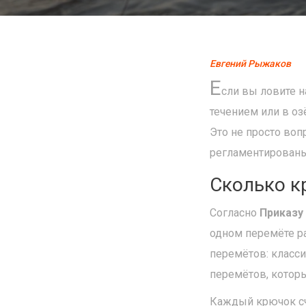
Евгений Рыжаков
Е
сли вы ловите н
течением или в оз
Это не просто вопр
регламентированы,
Сколько к
Согласно
Приказу
одном перемёте р
перемётов: класси
перемётов, которы
Каждый крючок счи