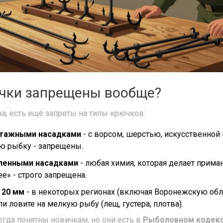
чки запрещены вообще?
а, есть ещё запреты на типы крючков:
отажными насадками
- с ворсом, шерстью, искусственной 
ю рыбку - запрещены.
вленными насадками
- любая химия, которая делает прима
е» - строго запрещена.
 20 мм
- в некоторых регионах (включая Воронежскую об
и ловите на мелкую рыбу (лещ, густера, плотва).
егда понятны новичкам, но они есть в
Рыболовном кодек