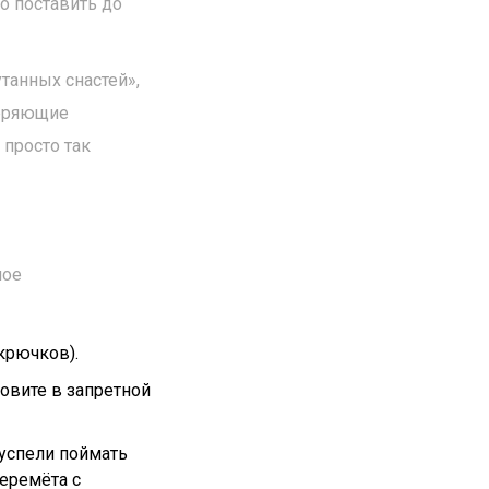
о поставить до
утанных снастей»,
веряющие
 просто так
ное
 крючков).
ловите в запретной
 успели поймать
перемёта с