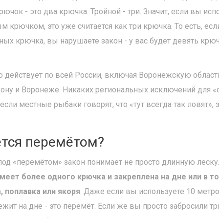
ючок - это два крючка. Тройной - три. Значит, если вы исп
м крючком, это уже считается как три крючка. То есть, ес
ных крючка, вы нарушаете закон - у вас будет девять крю
о действует по всей России, включая Воронежскую область
Дону и Воронеже. Никаких региональных исключений для «
если местные рыбаки говорят, что «тут всегда так ловят», 
ется перемётом?
 под «перемётом» закон понимает не просто длинную леску
имеет более одного крючка и закреплена на дне или в т
 поплавка или якоря
. Даже если вы используете 10 метро
ежит на дне - это перемёт. Если же вы просто забросили тр