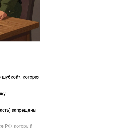
«шубкой», которая
нку
ласть) запрещены
се РФ
, который