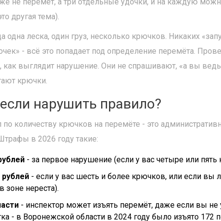
уже не перемёт, а три отдельные удочки, и на каждую можн
то другая тема).
да одна леска, один груз, несколько крючков. Никаких «зап
очек» - всё это попадает под определение перемёта. Про
 как выглядит нарушение. Они не спрашивают, «а вы ведь
тают крючки.
, если нарушить правило?
 по количеству крючков на перемёте - это административ
трафы в 2026 году такие:
рублей
- за первое нарушение (если у вас четыре или пять
0 рублей
- если у вас шесть и более крючков, или если вы 
в зоне нереста).
насти
- инспектор может изъять перемёт, даже если вы не
тка - в Воронежской области в 2024 году было изъято 172 