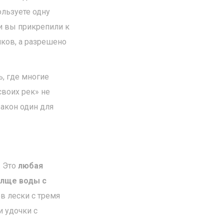
ользуете одну
ли вы прикрепили к
чков, а разрешено
, где многие
своих рек» не
закон один для
. Это
любая
олще воды с
в лески с тремя
и удочки с