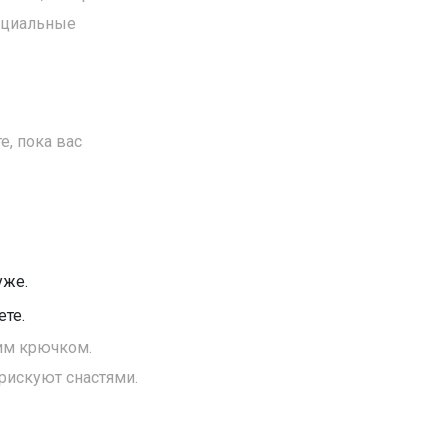
фициальные
е, пока вас
уже.
ете.
ним крючком.
 рискуют снастями.