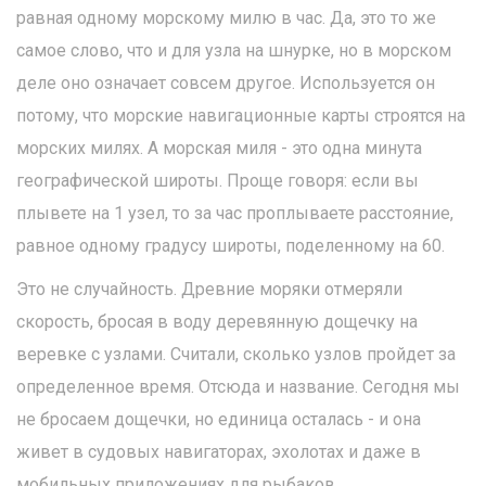
равная одному морскому милю в час. Да, это то же
самое слово, что и для узла на шнурке, но в морском
деле оно означает совсем другое. Используется он
потому, что морские навигационные карты строятся на
морских милях. А морская миля - это одна минута
географической широты. Проще говоря: если вы
плывете на 1 узел, то за час проплываете расстояние,
равное одному градусу широты, поделенному на 60.
Это не случайность. Древние моряки отмеряли
скорость, бросая в воду деревянную дощечку на
веревке с узлами. Считали, сколько узлов пройдет за
определенное время. Отсюда и название. Сегодня мы
не бросаем дощечки, но единица осталась - и она
живет в судовых навигаторах, эхолотах и даже в
мобильных приложениях для рыбаков.