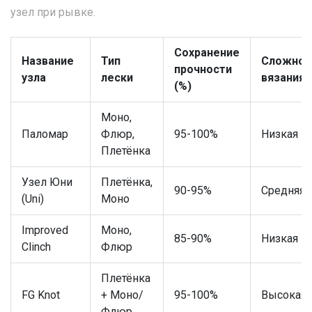
узел при рывке.
Сохранение
Название
Тип
Сложнос
прочности
узла
лески
вязания
(%)
Моно,
Паломар
Флюр,
95-100%
Низкая
Плетёнка
Узел Юни
Плетёнка,
90-95%
Средняя
(Uni)
Моно
Improved
Моно,
85-90%
Низкая
Clinch
Флюр
Плетёнка
FG Knot
+ Моно/
95-100%
Высокая
Флюр