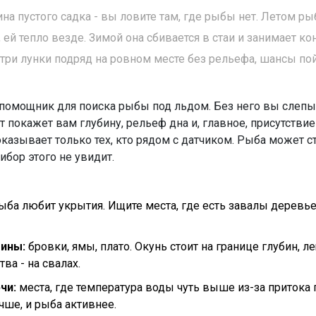
ина пустого садка - вы ловите там, где рыбы нет. Летом р
 ей тепло везде. Зимой она сбивается в стаи и занимает ко
три лунки подряд на ровном месте без рельефа, шансы пой
помощник для поиска рыбы под льдом
. Без него вы слеп
покажет вам глубину, рельеф дна и, главное, присутстви
оказывает только тех, кто рядом с датчиком. Рыба может ст
рибор этого не увидит.
ыба любит укрытия. Ищите места, где есть завалы деревь
ины:
бровки, ямы, плато. Окунь стоит на границе глубин, ле
тва - на свалах.
чи:
места, где температура воды чуть выше из-за притока 
чше, и рыба активнее.