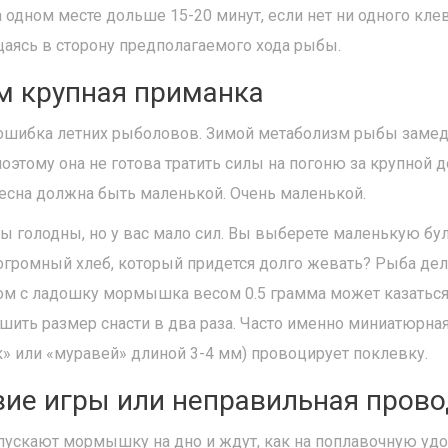
на одном месте дольше 15-20 минут, если нет ни одного кле
щаясь в сторону предполагаемого хода рыбы.
м крупная приманка
 ошибка летних рыболовов. Зимой метаболизм рыбы замедл
оэтому она не готова тратить силы на погоню за крупной 
сна должна быть маленькой. Очень маленькой.
вы голодны, но у вас мало сил. Вы выберете маленькую бу
 огромный хлеб, который придется долго жевать? Рыба дел
ом с ладошку мормышка весом 0.5 грамма может казаться
шить размер снасти в два раза. Часто именно миниатюрн
к» или «муравей» длиной 3-4 мм) провоцирует поклевку.
твие игры или неправильная пров
пускают мормышку на дно и ждут, как на поплавочную удо