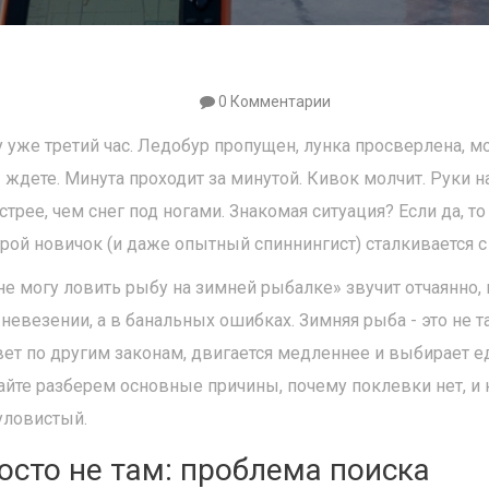
0 Комментарии
ду уже третий час. Ледобур пропущен, лунка просверлена,
 ждете. Минута проходит за минутой. Кивок молчит. Руки н
трее, чем снег под ногами. Знакомая ситуация? Если да, то
ой новичок (и даже опытный спиннингист) сталкивается с
не могу ловить рыбу на зимней рыбалке» звучит отчаянно, 
 невезении, а в банальных ошибках. Зимняя рыба - это не т
вет по другим законам, двигается медленнее и выбирает е
йте разберем основные причины, почему поклевки нет, и 
 уловистый.
осто не там: проблема поиска