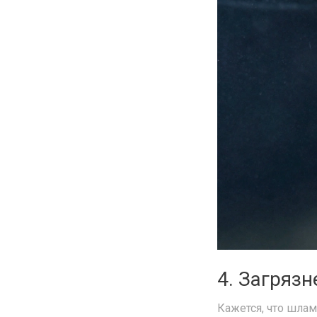
4. Загряз
Кажется, что шлам