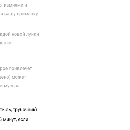
ю, камнями и
уя вашу приманку.
аждой новой лунки
левки.
орое привлечет
пшено) может
и мусора.
ыль, трубочник).
5 минут, если