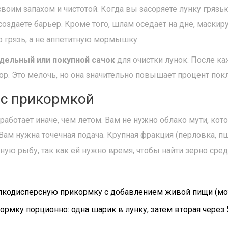
воим запахом и чистотой. Когда вы засоряете лунку грязь
создаете барьер. Кроме того, шлам оседает на дне, маскир
 грязь, а не аппетитную мормышку.
дельный или покупной сачок
для очистки лунок. После к
ор. Это мелочь, но она значительно повышает процент пок
 с прикормкой
аботает иначе, чем летом. Вам не нужно облако мути, кот
Вам нужна точечная подача. Крупная фракция (перловка, 
ную рыбу, так как ей нужно время, чтобы найти зерно сред
лкодисперсную прикормку с добавлением живой пищи (мот
ормку порционно: одна шарик в лунку, затем вторая через 