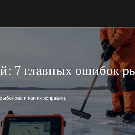
й: 7 главных ошибок ры
рыболова и как их исправить