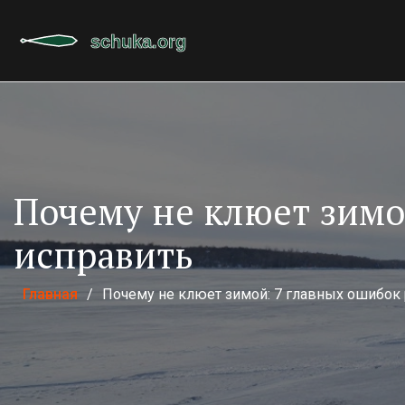
Почему не клюет зимо
исправить
Главная
/
Почему не клюет зимой: 7 главных ошибок 