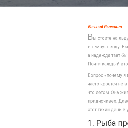
Евгений Рыжаков
В
ы стоите на ль
в темную воду. Вы
а надежда тает быс
Почти каждый втор
Вопрос «почему я 
часто кроется не в
что летом. Она жи
придирчивее. Дава
этот тихий день в
1. Рыба пр