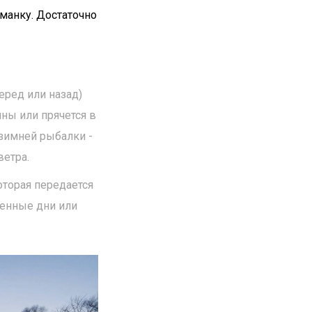
манку. Достаточно
еред или назад)
ины или прячется в
зимней рыбалки -
ветра.
оторая передается
ренные дни или