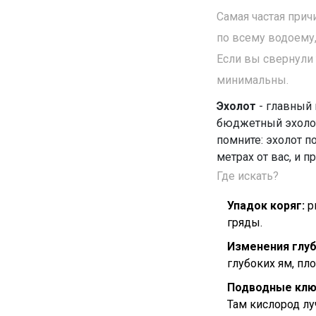
Самая частая прич
по всему водоему,
Если вы свернули 
минимальны.
Эхолот
-
главный 
бюджетный эхолот 
помните: эхолот п
метрах от вас, и п
Где искать?
Упадок коряг:
р
гряды.
Изменения глуб
глубоких ям, пло
Подводные клю
Там кислород лу