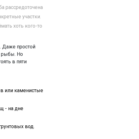
ыба рассредоточена
нкретные участки.
мать хоть кого-то
ы. Даже простой
е рыбы. Но
оять в пяти
ев или каменистые
щ - на дне
грунтовых вод.