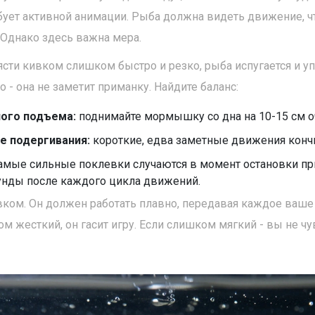
ует активной анимации. Рыба должна видеть движение, 
 Однако здесь важна мера.
ясти кивком слишком быстро и резко, рыба испугается и у
- она не заметит приманку. Найдите баланс:
ного подъема:
поднимайте мормышку со дна на 10-15 см о
е подергивания:
короткие, едва заметные движения конч
амые сильные поклевки случаются в момент остановки пр
кунды после каждого цикла движений.
вком. Он должен работать плавно, передавая каждое ваше
м жесткий, он гасит игру. Если слишком мягкий - вы не ч