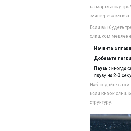
на мормышку треб
заинтересоваться.
Если вы будете тр
слишком медленно 
Начните с плав
Добавьте легки
Паузы:
иногда с
паузу на 2-3 се
Наблюдайте за ки
Если кивок слишко
структуру.