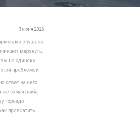
3 июня 2026
 мормышка опущена
ачинают мерзнуть,
 вы не одиноки.
 этой проблемой.
но ответ на него
а же самая рыба,
ду гораздо
как превратить