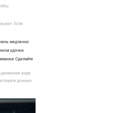
чтобы
плывет. Если
чень медленно.
иком удочки.
иманки. Сделайте
 движение воде.
увствуете донную