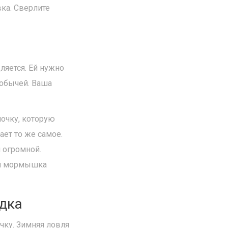
вка. Сверлите
яется. Ей нужно
добычей. Ваша
лочку, которую
ает то же самое.
 огромной.
ая мормышка
одка
чку. Зимняя ловля