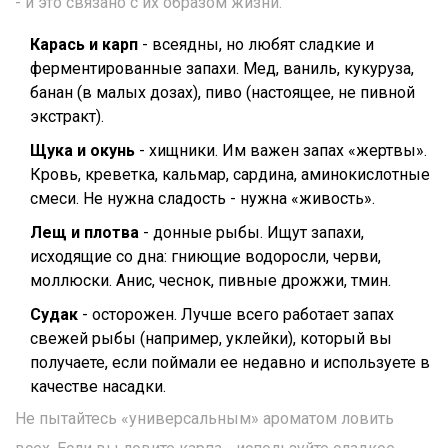
- и это связано с их образом жизни.
Карась и карп
- всеядны, но любят сладкие и
ферментированные запахи. Мед, ваниль, кукуруза,
банан (в малых дозах), пиво (настоящее, не пивной
экстракт).
Щука и окунь
- хищники. Им важен запах «жертвы».
Кровь, креветка, кальмар, сардина, аминокислотные
смеси. Не нужна сладость - нужна «живость».
Лещ и плотва
- донные рыбы. Ищут запахи,
исходящие со дна: гниющие водоросли, черви,
моллюски. Анис, чеснок, пивные дрожжи, тмин.
Судак
- осторожен. Лучше всего работает запах
свежей рыбы (например, уклейки), который вы
получаете, если поймали ее недавно и используете в
качестве насадки.
Не пытайтесь «универсальным» ароматом ловить