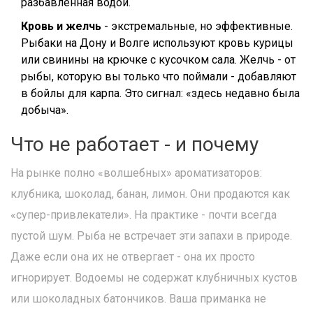
разбавленная водой.
Кровь и желчь
- экстремальные, но эффективные.
Рыбаки на Дону и Волге используют кровь курицы
или свинины на крючке с кусочком сала. Желчь - от
рыбы, которую вы только что поймали - добавляют
в бойлы для карпа. Это сигнал: «здесь недавно была
добыча».
Что не работает - и почему
На рынке полно «волшебных» ароматизаторов:
клубника, шоколад, банан, лимон. Они продаются как
«супер-привлекатели». На практике - почти всегда
пустой шум. Рыба не встречает эти запахи в природе.
Даже если она их не отвергает - она их просто
игнорирует. Водоемы не содержат клубничных кустов
или шоколадных батончиков. Ваша приманка не