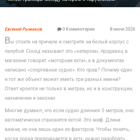
Евгений Рыжаков
0 Комментарии
8 июня 2026
В
ы стоите на причале и смотрите на белый корпус с
палубой. Сосед называет это «катером», продавец в
магазине говорит «моторная яхта», а в документах
написано «спортивное судно». Кто прав? Почему один
и тот же объект может иметь три разных имени?
Ответ кроется не только в метрах, но и в конструкции,
назначении и законах.
Многие думают, что если судно длиннее 5 метров, оно
автоматически становится яхтой. Это миф. Длина
важна, но она лишь один из факторов. Чтобы понять,
когда лодка превращается в яхту, нужно разобрать