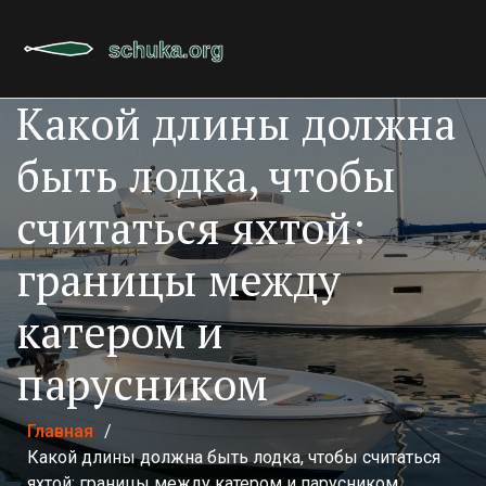
Какой длины должна
быть лодка, чтобы
считаться яхтой:
границы между
катером и
парусником
Главная
/
Какой длины должна быть лодка, чтобы считаться
яхтой: границы между катером и парусником