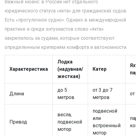
Важный нюанс: в России нет отдельного
юридического статуса «яхта» для гражданских судов.
Есть «прогулочное судно». Однако в международной
практике и среди энтузиастов слово «яхта»
закрепилось за судами, которые соответствуют
определенным критериям комфорта и автономности.
Лодка
Ях
Характеристика
(надувная/
Катер
па
жесткая)
до 5
от 3 до 7
Длина
от
метров
метров
подвесной
весла,
или
па
Привод
подвесной
встроенный
ко
мотор
мотор