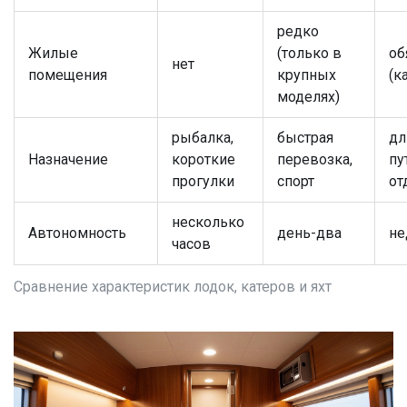
редко
Жилые
(только в
об
нет
помещения
крупных
(к
моделях)
рыбалка,
быстрая
дл
Назначение
короткие
перевозка,
пу
прогулки
спорт
от
несколько
Автономность
день-два
не
часов
Сравнение характеристик лодок, катеров и яхт