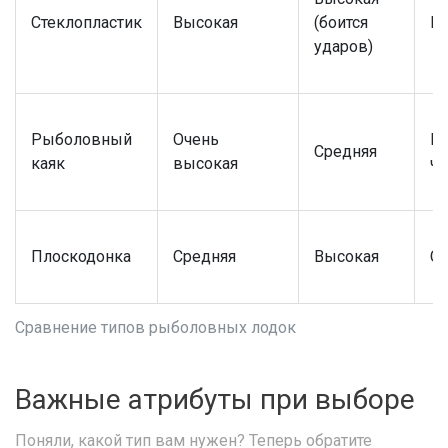
Стеклопластик
Высокая
(боится
В
ударов)
Рыболовный
Очень
Ни
Средняя
каяк
высокая
че
Плоскодонка
Средняя
Высокая
Ср
Сравнение типов рыболовных лодок
Важные атрибуты при выборе
Поняли, какой тип вам нужен? Теперь обратите