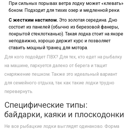
При сильных порывах ветра лодку может «клевать»
боком. Подходит для тихих озер и медленной реки.
С жестким настилом.
Это золотая середина. Дно
состоит из панелей (обычно из березовой фанеры,
покрытой стеклотканью). Такая лодка стоит на якоре
неподвижно, хорошо держит курс и позволяет
ставить мощный транец для мотора.
Для кого подойдет ПВХ? Для тех, кто едет на рыбалку
на машине, паркуется далеко от берега и тащит
снаряжение пешком. Также это идеальный вариант
для семейного отдыха, так как такие лодки трудно
перевернуть.
Специфические типы:
байдарки, каяки и плоскодонки
Не все рыбацкие лодки выглядят одинаково. Форма