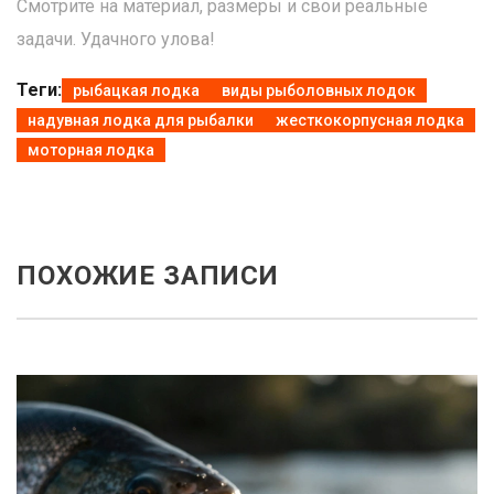
Смотрите на материал, размеры и свои реальные
задачи. Удачного улова!
Теги:
рыбацкая лодка
виды рыболовных лодок
надувная лодка для рыбалки
жесткокорпусная лодка
моторная лодка
ПОХОЖИЕ ЗАПИСИ