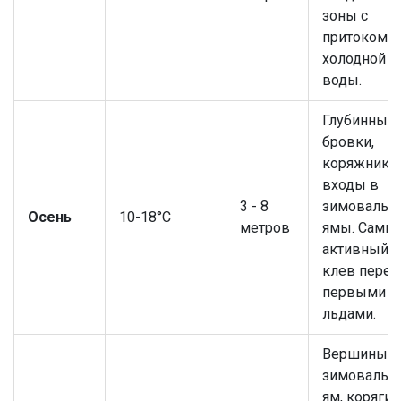
зоны с
притоком
холодной
воды.
Глубинные
бровки,
коряжники,
входы в
3 - 8
зимовальн
Осень
10-18°C
метров
ямы. Самы
активный
клев перед
первыми
льдами.
Вершины
зимовальн
ям, коряги 