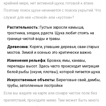
крайней мере, нет активной щуки, готовой к атаке.
Поэтому поиск щуки начинается с поиска укрытий. Что
служит для неё «стеной» или «кустом»?
Растительность:
Густые заросли камыша,
тростника, элодеи, рдеста. Щука любит стоять на
границе чистой воды и травы.
Древесина:
Коряги, упавшие деревья, сваи старых
мостов. Зимой и осенью это критически важно.
Изменения рельефа:
Бровки, ямы, канавы,
перепады высот. Здесь часто происходит миграция
белой рыбы (окуня, плотвы), которой питается щука.
Искусственные объекты:
Береговые свай, дамбы,
трубы, затопленные постройки.
Если вы видите на карте или сонаре чистое поле без
препятствий, проходите мимо. Там может быть много