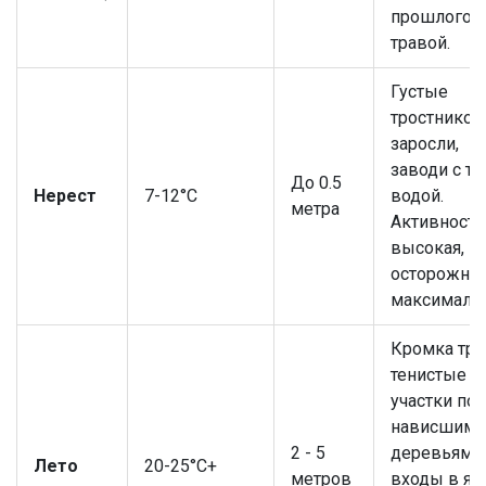
прошлогод
травой.
Густые
тростнико
заросли,
заводи с ти
До 0.5
Нерест
7-12°C
водой.
метра
Активность
высокая, н
осторожно
максимальн
Кромка тра
тенистые
участки под
нависшими
2 - 5
деревьями,
Лето
20-25°C+
метров
входы в ям