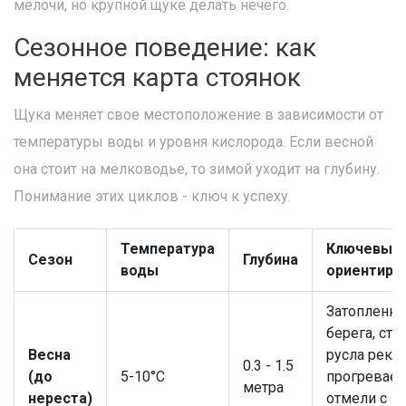
мелочи, но крупной щуке делать нечего.
Сезонное поведение: как
меняется карта стоянок
Щука меняет свое местоположение в зависимости от
температуры воды и уровня кислорода. Если весной
она стоит на мелководье, то зимой уходит на глубину.
Понимание этих циклов - ключ к успеху.
Температура
Ключевые
Сезон
Глубина
воды
ориентиры
Затопленн
берега, ста
Весна
русла рек,
0.3 - 1.5
(до
5-10°C
прогревае
метра
нереста)
отмели с